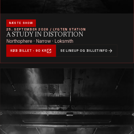
NÆSTE SHOW
25. SEPTEMBER 2026 / LYGTEN STATION
A STUDY IN DISTORTION
Northophere · Narrow · Loksmith
open_in_new
arrow_forward
KØB BILLET · 90 KR
SE LINEUP OG BILLETINFO