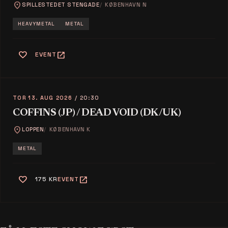
location_on
SPILLESTEDET STENGADE
KØBENHAVN N
HEAVYMETAL
METAL
favorite
open_in_new
EVENT
TOR 13. AUG 2026
/ 20:30
COFFINS (JP) / DEAD VOID (DK/UK)
location_on
LOPPEN
KØBENHAVN K
METAL
favorite
open_in_new
175 KR
EVENT