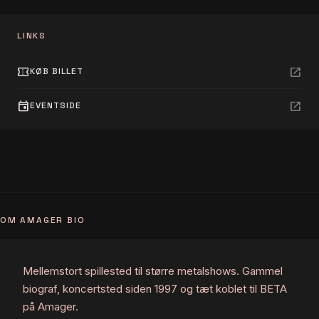
LINKS
confirmation_number
open_in_new
KØB BILLET
event
open_in_new
EVENTSIDE
OM AMAGER BIO
Mellemstort spillested til større metalshows. Gammel
biograf, koncertsted siden 1997 og tæt koblet til BETA
på Amager.