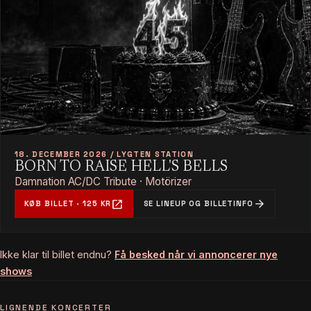
18. DECEMBER 2026 / LYGTEN STATION
BORN TO RAISE HELL'S BELLS
Damnation AC/DC Tribute · Motörizer
open_in_new
arrow_forward
KØB BILLET · 125 KR
SE LINEUP OG BILLETINFO
Ikke klar til billet endnu?
Få besked når vi annoncerer nye
shows
LIGNENDE KONCERTER