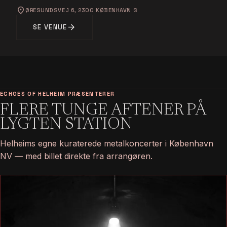
location_on
ØRESUNDSVEJ 6, 2300 KØBENHAVN S
arrow_forward
SE VENUE
ECHOES OF HELHEIM PRÆSENTERER
FLERE TUNGE AFTENER PÅ
LYGTEN STATION
Helheims egne kuraterede metalkoncerter i København
NV — med billet direkte fra arrangøren.