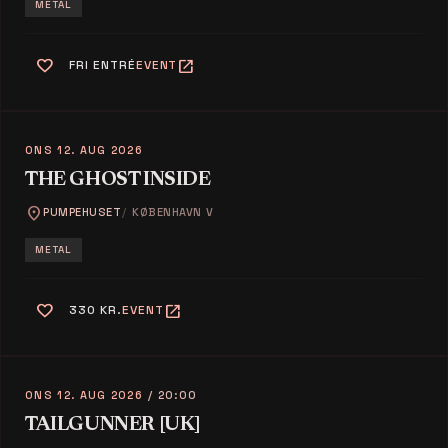
METAL
favorite
open_in_new
FRI ENTRÉ
EVENT
ONS 12. AUG 2026
THE GHOST INSIDE
location_on
PUMPEHUSET
KØBENHAVN V
METAL
favorite
open_in_new
330 KR.
EVENT
ONS 12. AUG 2026
/ 20:00
TAILGUNNER [UK]