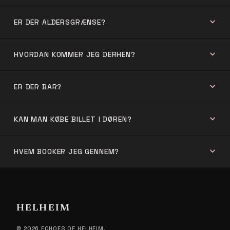
expand_more
ER DER ALDERSGRÆNSE?
expand_more
HVORDAN KOMMER JEG DERHEN?
expand_more
ER DER BAR?
expand_more
KAN MAN KØBE BILLET I DØREN?
expand_more
HVEM BOOKER JEG GENNEM?
HELHEIM
© 2026 ECHOES OF HELHEIM.