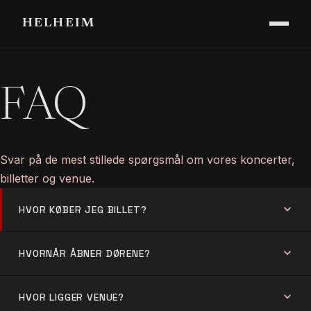
HELHEIM
FAQ
Svar på de mest stillede spørgsmål om vores koncerter,
billetter og venue.
expand_more
HVOR KØBER JEG BILLET?
expand_more
HVORNÅR ÅBNER DØRENE?
expand_more
HVOR LIGGER VENUE?