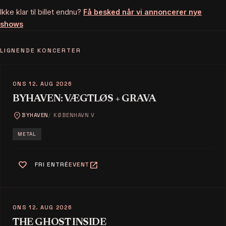
Ikke klar til billet endnu?
Få besked når vi annoncerer nye
shows
LIGNENDE KONCERTER
ONS 12. AUG 2026
BYHAVEN: VÆGTLØS + GRAVA
location_on
BYHAVEN
KØBENHAVN V
METAL
favorite
open_in_new
FRI ENTRÉ
EVENT
ONS 12. AUG 2026
THE GHOST INSIDE