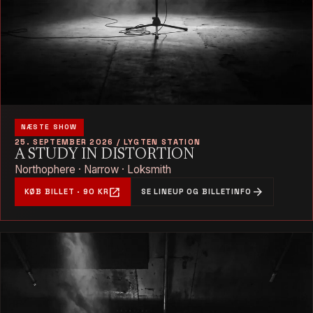
NÆSTE SHOW
25. SEPTEMBER 2026 / LYGTEN STATION
A STUDY IN DISTORTION
Northophere · Narrow · Loksmith
open_in_new
arrow_forward
KØB BILLET · 90 KR
SE LINEUP OG BILLETINFO