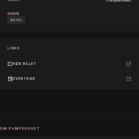
Pumpehuset
GENRE
METAL
LINKS
confirmation_number
open_in_new
KØB BILLET
event
open_in_new
EVENTSIDE
OM PUMPEHUSET