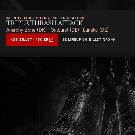
13. NOVEMBER 2026 / LYGTEN STATION
TRIPLE THRASH ATTACK
Anarchy Zone (DK) · Outburst (DE) · Lunatic (DE)
open_in_new
arrow_forward
KØB BILLET · 150 KR
SE LINEUP OG BILLETINFO