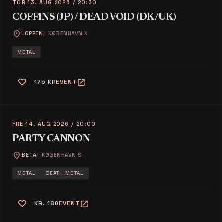
TOR 13. AUG 2026
/ 20:30
COFFINS (JP) / DEAD VOID (DK/UK)
location_on
LOPPEN
KØBENHAVN K
METAL
favorite
open_in_new
175 KR
EVENT
FRE 14. AUG 2026
/ 20:00
PARTY CANNON
location_on
BETA
KØBENHAVN S
METAL
DEATH METAL
favorite
open_in_new
KR. 180
EVENT