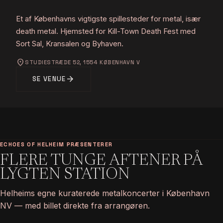
Et af Københavns vigtigste spillesteder for metal, især
death metal. Hjemsted for Kill-Town Death Fest med
Sort Sal, Kransalen og Byhaven.
location_on
STUDIESTRÆDE 52, 1554 KØBENHAVN V
arrow_forward
SE VENUE
ECHOES OF HELHEIM PRÆSENTERER
FLERE TUNGE AFTENER PÅ
LYGTEN STATION
Helheims egne kuraterede metalkoncerter i København
NV — med billet direkte fra arrangøren.