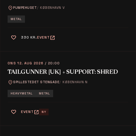
location_on
PUMPEHUSET
KØBENHAVN V
METAL
favorite
open_in_new
330 KR.
EVENT
ONS 12. AUG 2026
/ 20:00
TAILGUNNER [UK] + SUPPORT: SHRED
location_on
SPILLESTEDET STENGADE
KØBENHAVN N
HEAVYMETAL
METAL
favorite
open_in_new
EVENT
NY