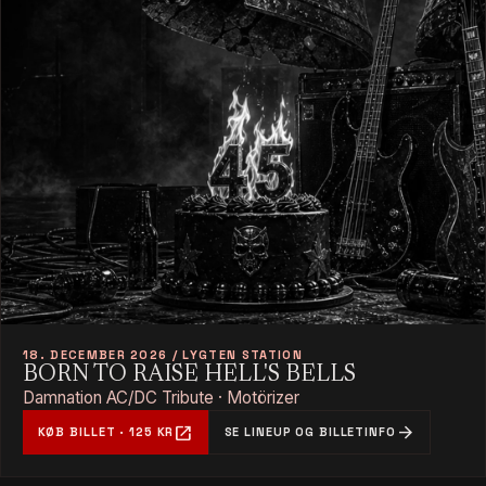
18. DECEMBER 2026 / LYGTEN STATION
BORN TO RAISE HELL'S BELLS
Damnation AC/DC Tribute · Motörizer
open_in_new
arrow_forward
KØB BILLET · 125 KR
SE LINEUP OG BILLETINFO