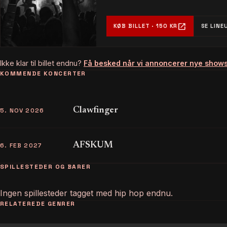
open_in_new
KØB BILLET · 150 KR
SE LINE
Ikke klar til billet endnu?
Få besked når vi annoncerer nye show
KOMMENDE KONCERTER
Clawfinger
5. NOV 2026
AFSKUM
6. FEB 2027
SPILLESTEDER OG BARER
Ingen spillesteder tagget med hip hop endnu.
RELATEREDE GENRER