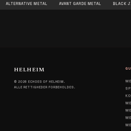
ALTERNATIVE METAL
AVANT GARDE METAL
BLACK J
GU
HELHEIM
ME
© 2026 ECHOES OF HELHEIM.
ALLE RETTIGHEDER FORBEHOLDES.
SP
KO
ME
ME
ME
ME