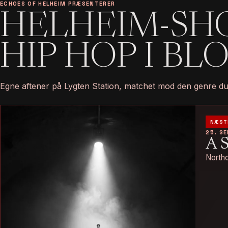
ECHOES OF HELHEIM PRÆSENTERER
HELHEIM-SH
HIP HOP I BL
Egne aftener på Lygten Station, matchet mod den genre du
NÆST
25. S
A 
Northo