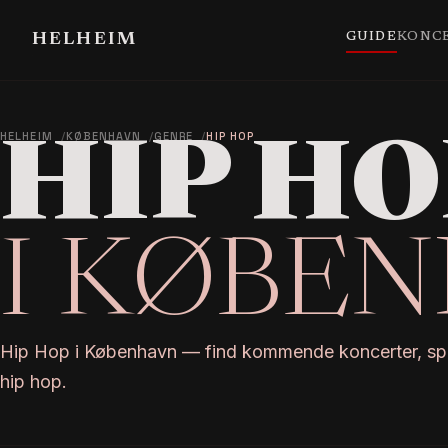
GUIDE
KONC
HELHEIM
HELHEIM
KØBENHAVN
GENRE
HIP HOP
HIP HO
I KØBE
Hip Hop i København — find kommende koncerter, spil
hip hop.