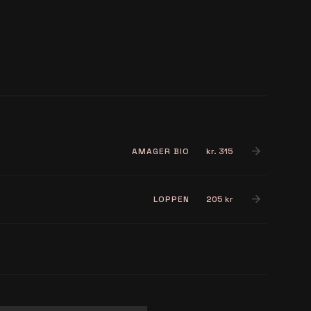
arrow_forward
AMAGER BIO
kr. 315
arrow_forward
LOPPEN
205 kr