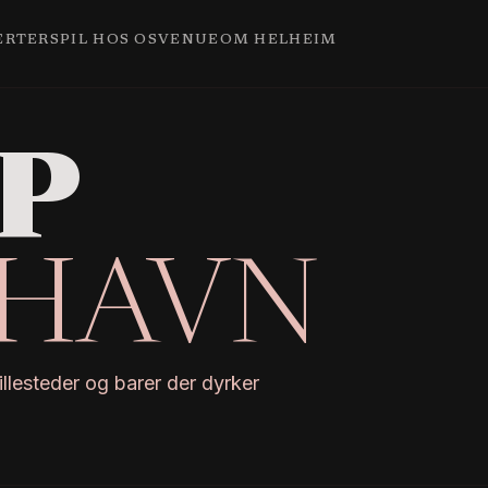
ERTER
SPIL HOS OS
VENUE
OM HELHEIM
P
NHAVN
lesteder og barer der dyrker