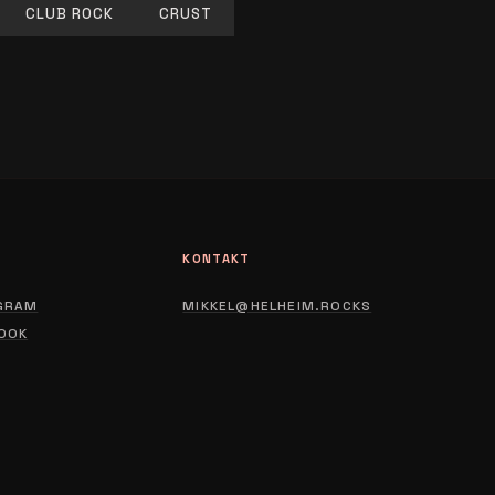
CLUB ROCK
CRUST
L
KONTAKT
GRAM
MIKKEL@HELHEIM.ROCKS
OOK