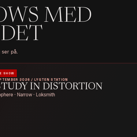
OWS MED
ODET
 ser på.
E SHOW
EPTEMBER 2026 / LYGTEN STATION
STUDY IN DISTORTION
phere · Narrow · Loksmith