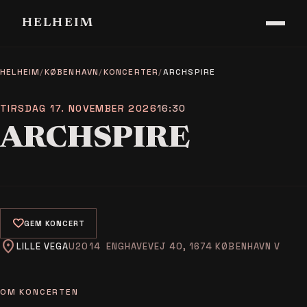
HELHEIM
HELHEIM
/
KØBENHAVN
/
KONCERTER
/
ARCHSPIRE
TIRSDAG 17. NOVEMBER 2026
16:30
ARCHSPIRE
favorite
GEM KONCERT
location_on
LILLE VEGA
ENGHAVEVEJ 40, 1674 KØBENHAVN V
OM KONCERTEN