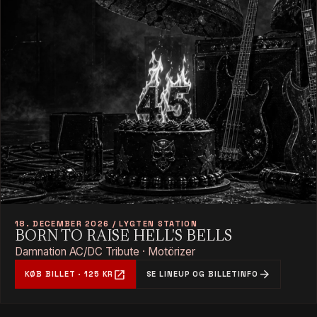
18. DECEMBER 2026 / LYGTEN STATION
BORN TO RAISE HELL'S BELLS
Damnation AC/DC Tribute · Motörizer
open_in_new
arrow_forward
KØB BILLET · 125 KR
SE LINEUP OG BILLETINFO