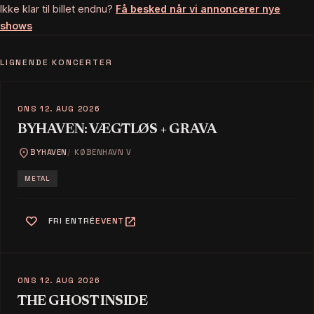
Ikke klar til billet endnu?
Få besked når vi annoncerer nye
shows
LIGNENDE KONCERTER
ONS 12. AUG 2026
BYHAVEN: VÆGTLØS + GRAVA
location_on
BYHAVEN
KØBENHAVN V
METAL
favorite
open_in_new
FRI ENTRÉ
EVENT
ONS 12. AUG 2026
THE GHOST INSIDE