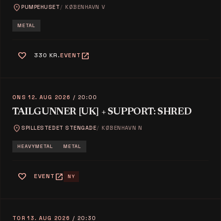
location_on
PUMPEHUSET
KØBENHAVN V
METAL
favorite
open_in_new
330 KR.
EVENT
ONS 12. AUG 2026
/ 20:00
TAILGUNNER [UK] + SUPPORT: SHRED
location_on
SPILLESTEDET STENGADE
KØBENHAVN N
HEAVYMETAL
METAL
favorite
open_in_new
EVENT
NY
TOR 13. AUG 2026
/ 20:30