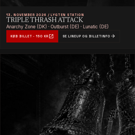
13. NOVEMBER 2026 / LYGTEN STATION
TRIPLE THRASH ATTACK
Anarchy Zone (DK) · Outburst (DE) · Lunatic (DE)
open_in_new
arrow_forward
KØB BILLET · 150 KR
SE LINEUP OG BILLETINFO