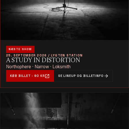
NÆSTE SHOW
25. SEPTEMBER 2026 / LYGTEN STATION
A STUDY IN DISTORTION
Northophere · Narrow · Loksmith
open_in_new
arrow_forward
KØB BILLET · 90 KR
SE LINEUP OG BILLETINFO