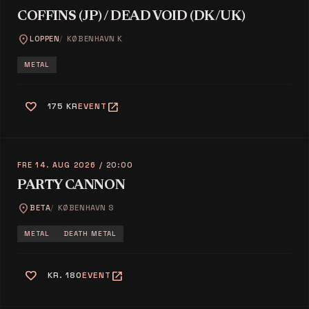
COFFINS (JP) / DEAD VOID (DK/UK)
location_on
LOPPEN
KØBENHAVN K
METAL
favorite
open_in_new
175 KR
EVENT
FRE 14. AUG 2026
/ 20:00
PARTY CANNON
location_on
BETA
KØBENHAVN S
METAL
DEATH METAL
favorite
open_in_new
KR. 180
EVENT