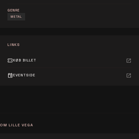
GENRE
METAL
LINKS
confirmation_number
open_in_new
KØB BILLET
event
open_in_new
EVENTSIDE
OM LILLE VEGA