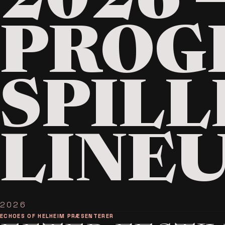
2026 
PROG
SPILL
LINE
2026
ECHOES OF HELHEIM PRÆSENTERER