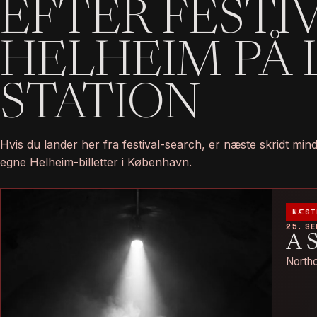
EFTER FESTI
HELHEIM PÅ 
STATION
Hvis du lander her fra festival-search, er næste skridt mi
egne Helheim-billetter i København.
NÆST
25. S
A 
Northo