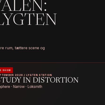
VALEN:
LYGTEN
ndre rum, tættere scene og
E SHOW
EPTEMBER 2026 / LYGTEN STATION
STUDY IN DISTORTION
phere · Narrow · Loksmith