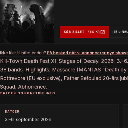
open_in_new
KØB BILLET · 150 KR
SE LINE
Ikke klar til billet endnu?
Få besked når vi annoncerer nye show
Kill-Town Death Fest XI: Stages of Decay. 2026: 3.–6
38 bands. Highlights: Massacre (MANTAS "Death by M
Rottrevore (EU exclusive), Father Befouled 20-års ju
Squad, Abhorrence.
DATOER OG PRAKTISK INFO
DATOER
3.–6. september 2026