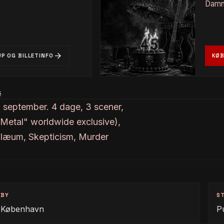
Damna
arrow_forward
UP OG BILLETINFO
KØB
s
. september. 4 dage, 3 scener,
etal" worldwide exclusive),
bilæum, Skepticism, Murder
BY
S
København
P