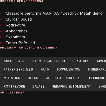
HVORFOR DENNE FESTIVAL
Massacre performs MANTAS “Death by Metal” demo
Murder Squad
Rottrevore
Abhorrence
Skepticism
Father Befouled
PROGRAM, SPILLEPLAN OG LINEUP
ABHORRENCE
ATOMIC AGGRESSOR
CENOTAPH
CIVE
FATHER BEFOULED
FILTH
FOSSILIZATION
FUNEBRAR
MUTATION
NEKUS
OF FEATHER AND BONE
PERISHING
ROTTREVORE
SAVAGE
SERAPHIC ENTOMBMENT
SHR
SPILLESTEDER