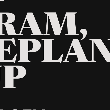
—
RAM,
EPLAN
UP