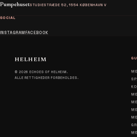
Pumpehuset
STUDIESTRÆDE 52, 1554 KØBENHAVN V
SOCIAL
INSTAGRAM
FACEBOOK
GU
HELHEIM
ME
© 2026 ECHOES OF HELHEIM.
ALLE RETTIGHEDER FORBEHOLDES.
SP
KO
ME
ME
ME
ME
GR
ME