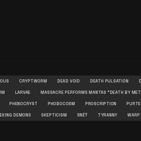
ROUS
CRYPTWORM
DEAD VOID
DEATH PULSATION
UM
LARVAE
MASSACRE PERFORMS MANTAS “DEATH BY MET
PHENOCRYST
PHOBOCOSM
PROSCRIPTION
PURTE
IEKING DEMONS
SKEPTICISM
SNĚŤ
TYRANNY
WARP