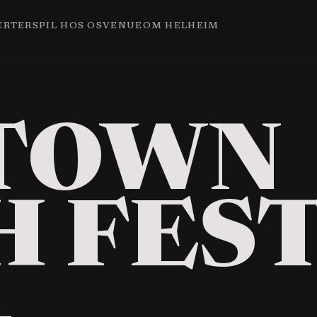
ERTER
SPIL HOS OS
VENUE
OM HELHEIM
-TOWN
H FES