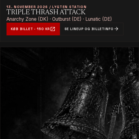
13. NOVEMBER 2026 / LYGTEN STATION
TRIPLE THRASH ATTACK
Anarchy Zone (DK) · Outburst (DE) · Lunatic (DE)
open_in_new
arrow_forward
KØB BILLET · 150 KR
SE LINEUP OG BILLETINFO