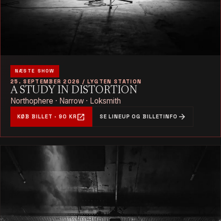
NÆSTE SHOW
25. SEPTEMBER 2026 / LYGTEN STATION
A STUDY IN DISTORTION
Northophere · Narrow · Loksmith
open_in_new
arrow_forward
KØB BILLET · 90 KR
SE LINEUP OG BILLETINFO