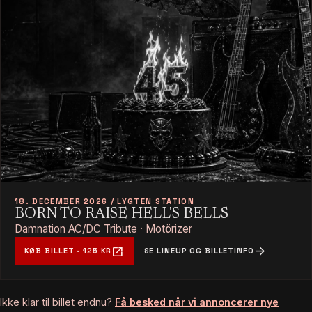
18. DECEMBER 2026 / LYGTEN STATION
BORN TO RAISE HELL'S BELLS
Damnation AC/DC Tribute · Motörizer
open_in_new
arrow_forward
KØB BILLET · 125 KR
SE LINEUP OG BILLETINFO
Ikke klar til billet endnu?
Få besked når vi annoncerer nye