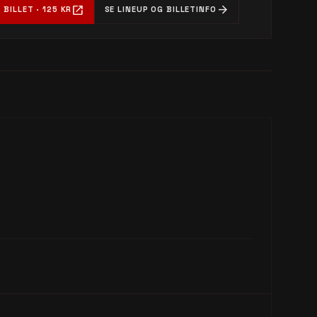
open_in_new
arrow_forward
 BILLET · 125 KR
SE LINEUP OG BILLETINFO