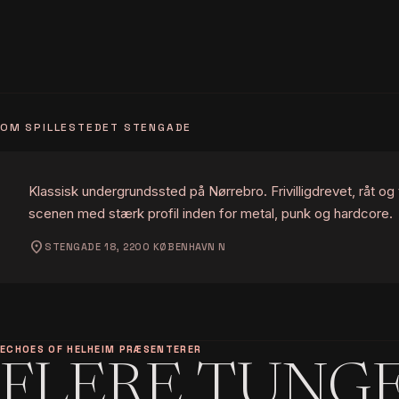
OM SPILLESTEDET STENGADE
Klassisk undergrundssted på Nørrebro. Frivilligdrevet, råt og
scenen med stærk profil inden for metal, punk og hardcore.
location_on
STENGADE 18, 2200 KØBENHAVN N
ECHOES OF HELHEIM PRÆSENTERER
FLERE TUNG