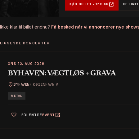
open_in_new
KØB BILLET · 150 KR
SE LINE
Ikke klar til billet endnu?
Få besked når vi annoncerer nye show
LIGNENDE KONCERTER
ONS 12. AUG 2026
BYHAVEN: VÆGTLØS + GRAVA
location_on
BYHAVEN
KØBENHAVN V
METAL
favorite
open_in_new
FRI ENTRÉ
EVENT