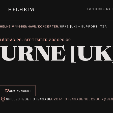
GUIDE
KONC
HELHEIM
HELHEIM
/
KØBENHAVN
/
KONCERTER
/
URNE [UK] + SUPPORT: TBA
LØRDAG 26. SEPTEMBER 2026
20:00
URNE [UK
favorite
GEM KONCERT
location_on
SPILLESTEDET STENGADE
STENGADE 18, 2200 KØBEN