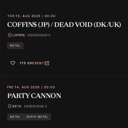
TOR 13. AUG 2026
/ 20:30
COFFINS (JP) / DEAD VOID (DK/UK)
location_on
LOPPEN
KØBENHAVN K
METAL
favorite
open_in_new
175 KR
EVENT
FRE 14. AUG 2026
/ 20:00
PARTY CANNON
location_on
BETA
KØBENHAVN S
METAL
DEATH METAL