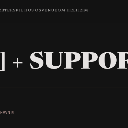
ERTER
SPIL HOS OS
VENUE
OM HELHEIM
] + SUPPO
HAVN N