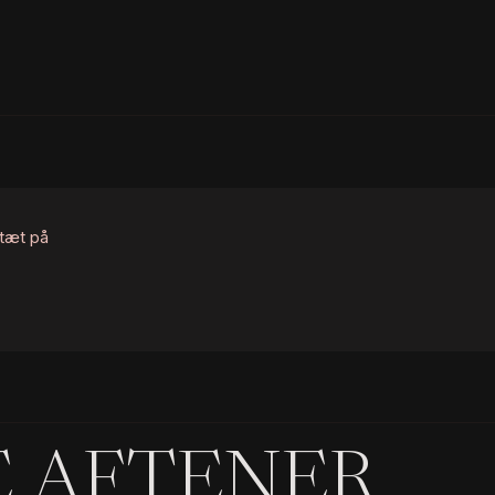
 tæt på
E AFTENER