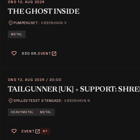
ONS 12. AUG 2026
THE GHOST INSIDE
location_on
PUMPEHUSET
KØBENHAVN V
METAL
favorite
open_in_new
330 KR.
EVENT
ONS 12. AUG 2026
/ 20:00
TAILGUNNER [UK] + SUPPORT: SHR
location_on
SPILLESTEDET STENGADE
KØBENHAVN N
HEAVYMETAL
METAL
favorite
open_in_new
EVENT
NY