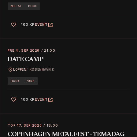
METAL
ROCK
favorite
open_in_new
160 KR
EVENT
FRE 4. SEP 2026
/ 21:00
DATE CAMP
location_on
LOPPEN
KØBENHAVN K
ROCK
PUNK
favorite
open_in_new
160 KR
EVENT
TOR 17. SEP 2026
/ 18:00
COPENHAGEN METAL FEST – TEMADAG