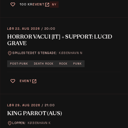
favorite
open_in_new
100 KR
EVENT
NY
LØR 22. AUG 2026
/ 20:00
HORROR VACUI [IT] + SUPPORT: LUCID
GRAVE
location_on
SPILLESTEDET STENGADE
KØBENHAVN N
POST-PUNK
DEATH ROCK
ROCK
PUNK
favorite
open_in_new
EVENT
LØR 29. AUG 2026
/ 21:00
KING PARROT (AUS)
location_on
LOPPEN
KØBENHAVN K