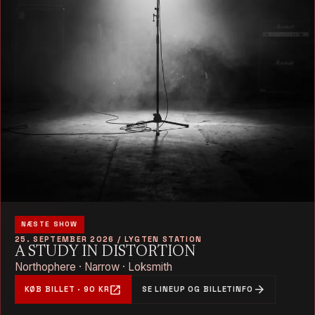
NÆSTE SHOW
25. SEPTEMBER 2026 / LYGTEN STATION
A STUDY IN DISTORTION
Northophere · Narrow · Loksmith
open_in_new
arrow_forward
KØB BILLET · 90 KR
SE LINEUP OG BILLETINFO