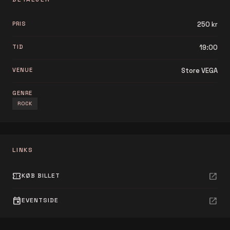
PRIS
250 kr
TID
19:00
VENUE
Store VEGA
GENRE
ROCK
LINKS
confirmation_number
open_in_new
KØB BILLET
event
open_in_new
EVENTSIDE