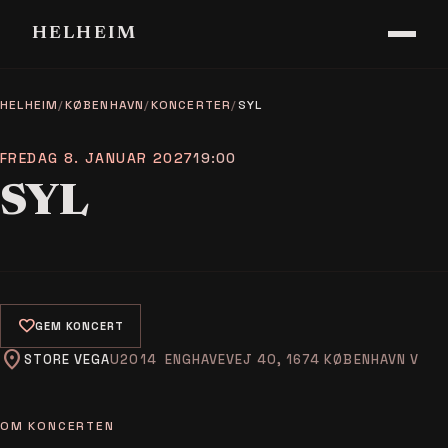
HELHEIM
HELHEIM
/
KØBENHAVN
/
KONCERTER
/
SYL
FREDAG 8. JANUAR 2027
19:00
SYL
favorite
GEM KONCERT
location_on
STORE VEGA
ENGHAVEVEJ 40, 1674 KØBENHAVN V
OM KONCERTEN