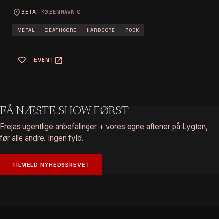
location_on
BETA
KØBENHAVN S
METAL
DEATHCORE
HARDCORE
ROCK
favorite
open_in_new
EVENT
FÅ NÆSTE SHOW FØRST
Frejas ugentlige anbefalinger + vores egne aftener på Lygten,
før alle andre. Ingen fyld.
TILMELD NYHEDSBREVET