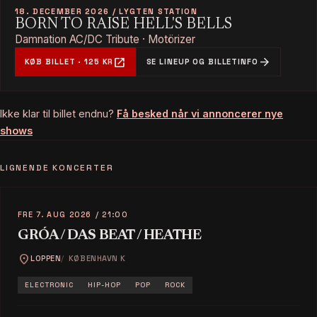
18. DECEMBER 2026 / LYGTEN STATION
BORN TO RAISE HELL'S BELLS
Damnation AC/DC Tribute · Motörizer
open_in_new
arrow_forward
KØB BILLET · 125 KR
SE LINEUP OG BILLETINFO
Ikke klar til billet endnu?
Få besked når vi annoncerer nye
shows
LIGNENDE KONCERTER
FRE 7. AUG 2026
/ 21:00
GRÓA / DAS BEAT / HEATHE
location_on
LOPPEN
KØBENHAVN K
ELECTRONIC
HIP-HOP
POP
ROCK