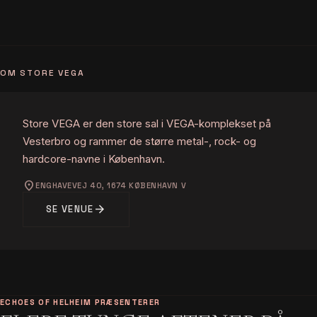
OM STORE VEGA
Store VEGA er den store sal i VEGA-komplekset på
Vesterbro og rammer de større metal-, rock- og
hardcore-navne i København.
location_on
ENGHAVEVEJ 40, 1674 KØBENHAVN V
arrow_forward
SE VENUE
ECHOES OF HELHEIM PRÆSENTERER