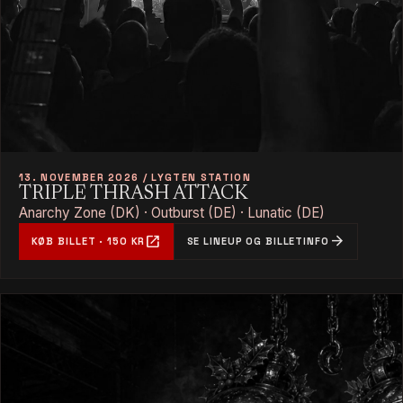
13. NOVEMBER 2026 / LYGTEN STATION
TRIPLE THRASH ATTACK
Anarchy Zone (DK) · Outburst (DE) · Lunatic (DE)
open_in_new
arrow_forward
KØB BILLET · 150 KR
SE LINEUP OG BILLETINFO