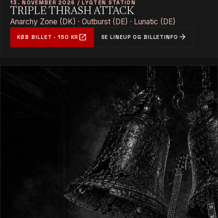
13. NOVEMBER 2026 / LYGTEN STATION
TRIPLE THRASH ATTACK
Anarchy Zone (DK) · Outburst (DE) · Lunatic (DE)
open_in_new
arrow_forward
KØB BILLET · 150 KR
SE LINEUP OG BILLETINFO