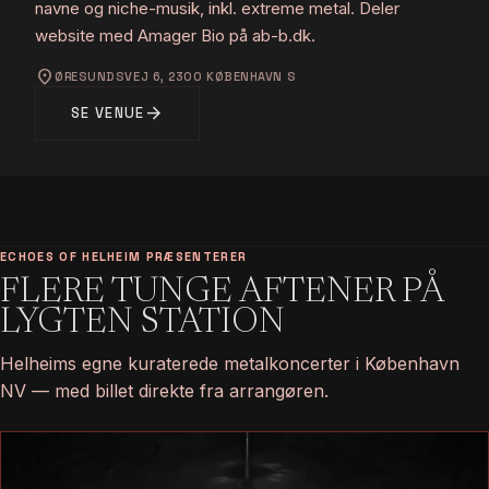
navne og niche-musik, inkl. extreme metal. Deler
website med Amager Bio på ab-b.dk.
location_on
ØRESUNDSVEJ 6, 2300 KØBENHAVN S
arrow_forward
SE VENUE
ECHOES OF HELHEIM PRÆSENTERER
FLERE TUNGE AFTENER PÅ
LYGTEN STATION
Helheims egne kuraterede metalkoncerter i København
NV — med billet direkte fra arrangøren.