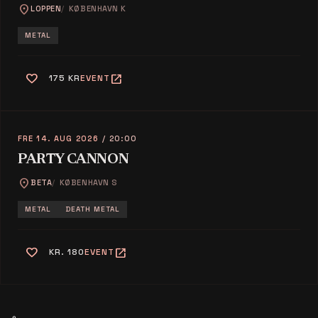
location_on
LOPPEN
KØBENHAVN K
METAL
favorite
open_in_new
175 KR
EVENT
FRE 14. AUG 2026
/ 20:00
PARTY CANNON
location_on
BETA
KØBENHAVN S
METAL
DEATH METAL
favorite
open_in_new
KR. 180
EVENT