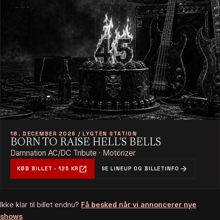
18. DECEMBER 2026 / LYGTEN STATION
BORN TO RAISE HELL'S BELLS
Damnation AC/DC Tribute · Motörizer
open_in_new
arrow_forward
KØB BILLET · 125 KR
SE LINEUP OG BILLETINFO
Ikke klar til billet endnu?
Få besked når vi annoncerer nye
shows