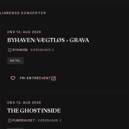
LIGNENDE KONCERTER
ONS 12. AUG 2026
BYHAVEN: VÆGTLØS + GRAVA
location_on
BYHAVEN
KØBENHAVN V
METAL
favorite
open_in_new
FRI ENTRÉ
EVENT
ONS 12. AUG 2026
THE GHOST INSIDE
location_on
PUMPEHUSET
KØBENHAVN V