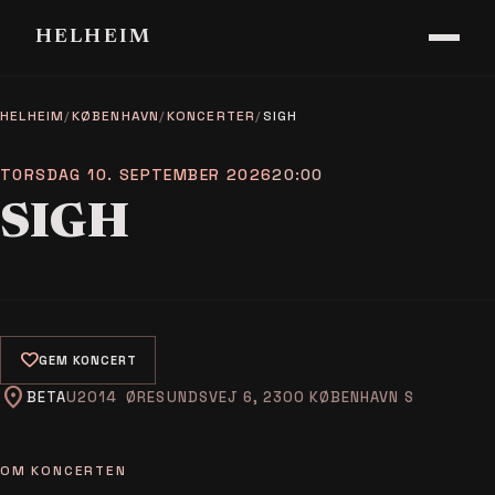
HELHEIM
HELHEIM
/
KØBENHAVN
/
KONCERTER
/
SIGH
TORSDAG 10. SEPTEMBER 2026
20:00
SIGH
favorite
GEM KONCERT
location_on
BETA
ØRESUNDSVEJ 6, 2300 KØBENHAVN S
OM KONCERTEN