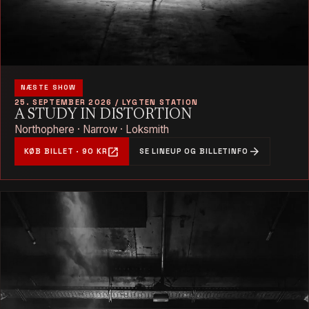
NÆSTE SHOW
25. SEPTEMBER 2026 / LYGTEN STATION
A STUDY IN DISTORTION
Northophere · Narrow · Loksmith
open_in_new
arrow_forward
KØB BILLET · 90 KR
SE LINEUP OG BILLETINFO