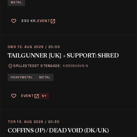
METAL
favorite
open_in_new
330 KR.
EVENT
ONS 12. AUG 2026
/ 20:00
TAILGUNNER [UK] + SUPPORT: SHRED
location_on
SPILLESTEDET STENGADE
KØBENHAVN N
HEAVYMETAL
METAL
favorite
open_in_new
EVENT
NY
TOR 13. AUG 2026
/ 20:30
COFFINS (JP) / DEAD VOID (DK/UK)