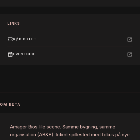
LINKS
confirmation_number
open_in_new
KØB BILLET
event
open_in_new
EVENTSIDE
OM BETA
Amager Bios lille scene. Samme bygning, samme
organisation (AB&B). Intimt spillested med fokus på nye