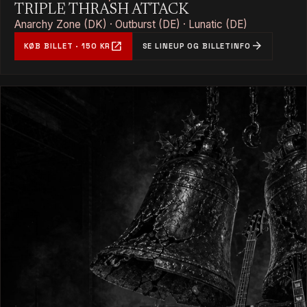
TRIPLE THRASH ATTACK
Anarchy Zone (DK) · Outburst (DE) · Lunatic (DE)
open_in_new
arrow_forward
KØB BILLET · 150 KR
SE LINEUP OG BILLETINFO