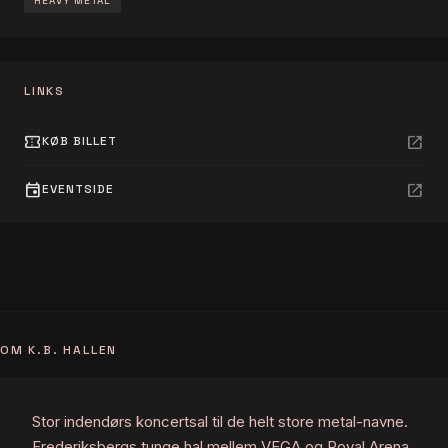
HEAVY METAL
LINKS
confirmation_number
open_in_new
KØB BILLET
event
open_in_new
EVENTSIDE
OM K.B. HALLEN
Stor indendørs koncertsal til de helt store metal-navne.
Frederiksbergs tunge hal mellem VEGA og Royal Arena,