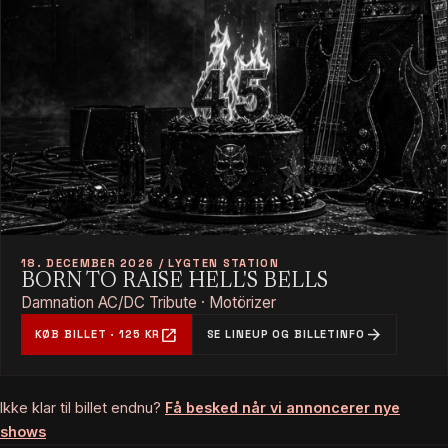
18. DECEMBER 2026 / LYGTEN STATION
BORN TO RAISE HELL'S BELLS
Damnation AC/DC Tribute · Motörizer
open_in_new
arrow_forward
KØB BILLET · 125 KR
SE LINEUP OG BILLETINFO
Ikke klar til billet endnu?
Få besked når vi annoncerer nye
shows