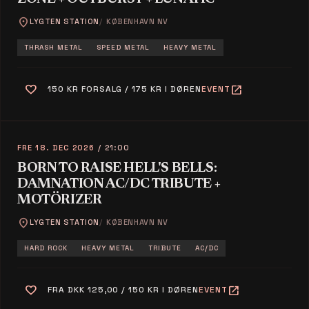
location_on
LYGTEN STATION
KØBENHAVN NV
THRASH METAL
SPEED METAL
HEAVY METAL
favorite
open_in_new
150 KR FORSALG / 175 KR I DØREN
EVENT
FRE 18. DEC 2026
/ 21:00
BORN TO RAISE HELL'S BELLS:
DAMNATION AC/DC TRIBUTE +
MOTÖRIZER
location_on
LYGTEN STATION
KØBENHAVN NV
HARD ROCK
HEAVY METAL
TRIBUTE
AC/DC
favorite
open_in_new
FRA DKK 125,00 / 150 KR I DØREN
EVENT