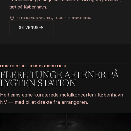
tæt på København.
location_on
PETER BANGS VEJ 147, 2000 FREDERIKSBERG
arrow_forward
SE VENUE
ECHOES OF HELHEIM PRÆSENTERER
FLERE TUNGE AFTENER PÅ
LYGTEN STATION
Helheims egne kuraterede metalkoncerter i København
NV — med billet direkte fra arrangøren.