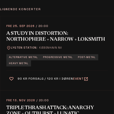
LIGNENDE KONCERTER
FRE 25. SEP 2026
/ 20:00
A STUDY IN DISTORTION:
NORTHOPHERE + NARROW + LOKSMITH
location_on
LYGTEN STATION
KØBENHAVN NV
ALTERNATIVE METAL
PROGRESSIVE METAL
POST-METAL
HEAVY METAL
favorite
open_in_new
90 KR FORSALG / 120 KR I DØREN
EVENT
FRE 13. NOV 2026
/ 20:00
TRIPLE THRASH ATTACK: ANARCHY
ZONE + OUTBURST + LUNATIC