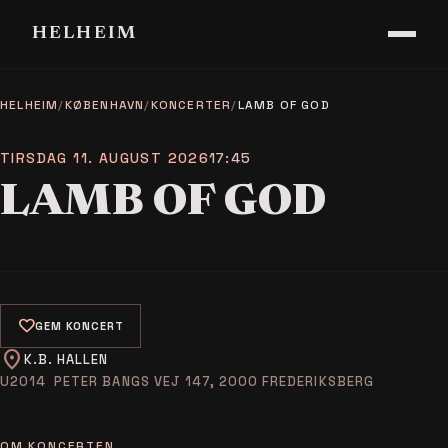
HELHEIM
HELHEIM
/
KØBENHAVN
/
KONCERTER
/
LAMB OF GOD
TIRSDAG 11. AUGUST 2026
17:45
LAMB OF GOD
favorite
GEM KONCERT
location_on
K.B. HALLEN
PETER BANGS VEJ 147, 2000 FREDERIKSBERG
OM KONCERTEN