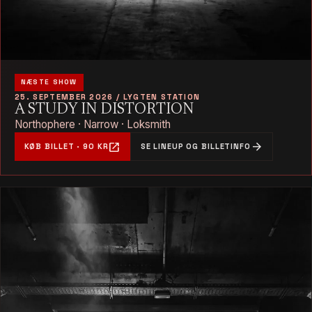
NÆSTE SHOW
25. SEPTEMBER 2026 / LYGTEN STATION
A STUDY IN DISTORTION
Northophere · Narrow · Loksmith
open_in_new
arrow_forward
KØB BILLET · 90 KR
SE LINEUP OG BILLETINFO