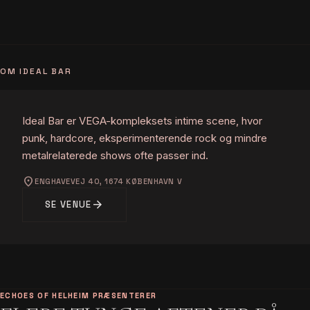
OM IDEAL BAR
Ideal Bar er VEGA-kompleksets intime scene, hvor
punk, hardcore, eksperimenterende rock og mindre
metalrelaterede shows ofte passer ind.
location_on
ENGHAVEVEJ 40, 1674 KØBENHAVN V
arrow_forward
SE VENUE
ECHOES OF HELHEIM PRÆSENTERER