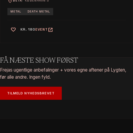
location_on
BETA
KØBENHAVN S
METAL
DEATH METAL
favorite
open_in_new
KR. 180
EVENT
FÅ NÆSTE SHOW FØRST
Frejas ugentlige anbefalinger + vores egne aftener på Lygten,
før alle andre. Ingen fyld.
TILMELD NYHEDSBREVET