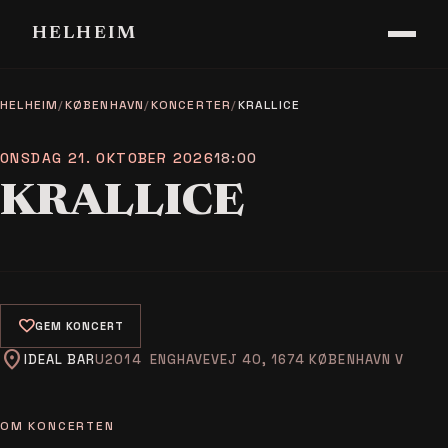
HELHEIM
HELHEIM
/
KØBENHAVN
/
KONCERTER
/
KRALLICE
ONSDAG 21. OKTOBER 2026
18:00
KRALLICE
favorite
GEM KONCERT
location_on
IDEAL BAR
ENGHAVEVEJ 40, 1674 KØBENHAVN V
OM KONCERTEN