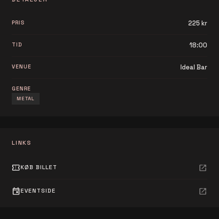
PRIS
225 kr
TID
18:00
VENUE
Ideal Bar
GENRE
METAL
LINKS
confirmation_number
open_in_new
KØB BILLET
event
open_in_new
EVENTSIDE