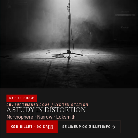
NÆSTE SHOW
25. SEPTEMBER 2026 / LYGTEN STATION
A STUDY IN DISTORTION
Northophere · Narrow · Loksmith
open_in_new
arrow_forward
KØB BILLET · 90 KR
SE LINEUP OG BILLETINFO