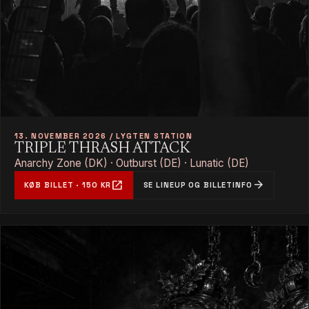
13. NOVEMBER 2026 / LYGTEN STATION
TRIPLE THRASH ATTACK
Anarchy Zone (DK) · Outburst (DE) · Lunatic (DE)
open_in_new
arrow_forward
KØB BILLET · 150 KR
SE LINEUP OG BILLETINFO