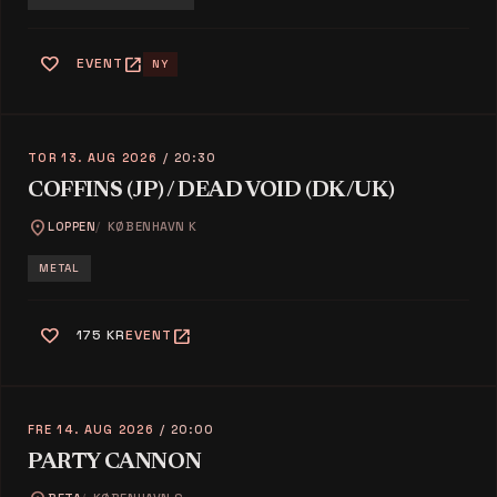
favorite
open_in_new
EVENT
NY
TOR 13. AUG 2026
/ 20:30
COFFINS (JP) / DEAD VOID (DK/UK)
location_on
LOPPEN
KØBENHAVN K
METAL
favorite
open_in_new
175 KR
EVENT
FRE 14. AUG 2026
/ 20:00
PARTY CANNON