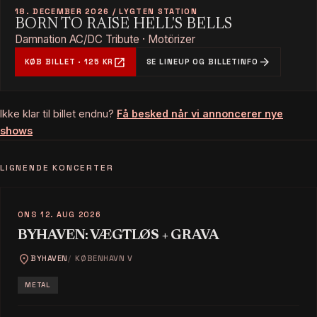
18. DECEMBER 2026 / LYGTEN STATION
BORN TO RAISE HELL'S BELLS
Damnation AC/DC Tribute · Motörizer
open_in_new
arrow_forward
KØB BILLET · 125 KR
SE LINEUP OG BILLETINFO
Ikke klar til billet endnu?
Få besked når vi annoncerer nye
shows
LIGNENDE KONCERTER
ONS 12. AUG 2026
BYHAVEN: VÆGTLØS + GRAVA
location_on
BYHAVEN
KØBENHAVN V
METAL