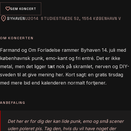
favorite
GEM KONCERT
location_on
BYHAVEN
STUDIESTRÆDE 52, 1554 KØBENHAVN V
OM KONCERTEN
Farmand og Om Forladelse rammer Byhaven 14. juli med
københavnsk punk, emo-kant og fri entré. Det er ikke
metal, men det ligger tæt nok på skramlet, nerven og DIY-
sveden til at give mening her. Kort sagt: en gratis tirsdag
med mere bid end kalenderen normalt fortjener.
ANBEFALING
Det her er for dig der kan lide punk, emo og små scener
uden poleret pis. Tag den, hvis du vil have noget der