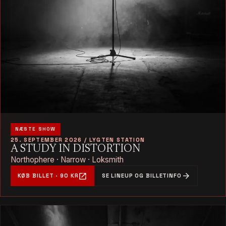
NÆSTE SHOW
25. SEPTEMBER 2026 / LYGTEN STATION
A STUDY IN DISTORTION
Northophere · Narrow · Loksmith
open_in_new
arrow_forward
KØB BILLET · 90 KR
SE LINEUP OG BILLETINFO