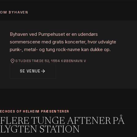
OM BYHAVEN
Byhaven ved Pumpehuset er en udendørs
sommerscene med gratis koncerter, hvor udvalgte
punk-, metal- og tung rock-navne kan dukke op.
location_on
STUDIESTRÆDE 52, 1554 KØBENHAVN V
arrow_forward
SE VENUE
ECHOES OF HELHEIM PRÆSENTERER
FLERE TUNGE AFTENER PÅ
LYGTEN STATION