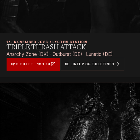
13. NOVEMBER 2026 / LYGTEN STATION
TRIPLE THRASH ATTACK
Anarchy Zone (DK) · Outburst (DE) · Lunatic (DE)
open_in_new
arrow_forward
KØB BILLET · 150 KR
SE LINEUP OG BILLETINFO