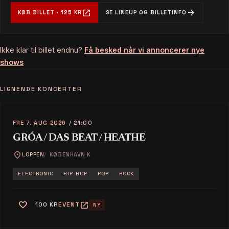
open_in_new
arrow_forward
KØB BILLET · 125 KR
SE LINEUP OG BILLETINFO
Ikke klar til billet endnu?
Få besked når vi annoncerer nye
shows
LIGNENDE KONCERTER
FRE 7. AUG 2026
/ 21:00
GRÓA / DAS BEAT / HEATHE
location_on
LOPPEN
KØBENHAVN K
ELECTRONIC
HIP-HOP
POP
ROCK
favorite
open_in_new
100 KR
EVENT
NY