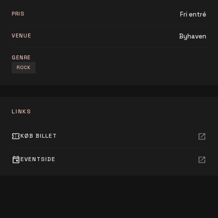
PRIS
Fri entré
VENUE
Byhaven
GENRE
ROCK
LINKS
confirmation_number
open_in_new
KØB BILLET
event
open_in_new
EVENTSIDE