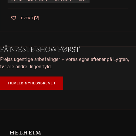
favorite
open_in_new
EVENT
FÅ NÆSTE SHOW FØRST
Frejas ugentlige anbefalinger + vores egne aftener på Lygten,
før alle andre. Ingen fyld.
TILMELD NYHEDSBREVET
HELHEIM