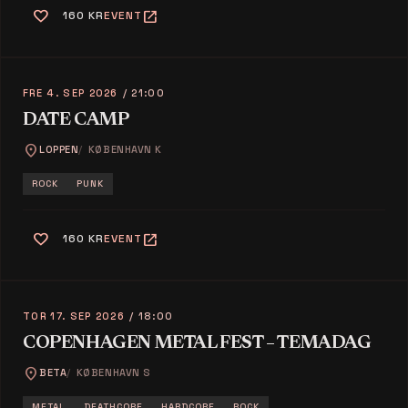
favorite
open_in_new
160 KR
EVENT
FRE 4. SEP 2026
/ 21:00
DATE CAMP
location_on
LOPPEN
KØBENHAVN K
ROCK
PUNK
favorite
open_in_new
160 KR
EVENT
TOR 17. SEP 2026
/ 18:00
COPENHAGEN METAL FEST – TEMADAG
location_on
BETA
KØBENHAVN S
METAL
DEATHCORE
HARDCORE
ROCK