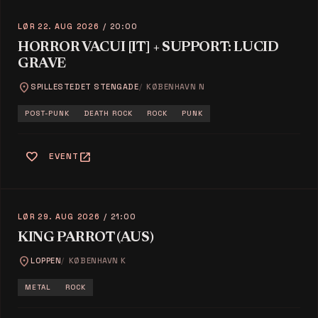
LØR 22. AUG 2026
/ 20:00
HORROR VACUI [IT] + SUPPORT: LUCID
GRAVE
location_on
SPILLESTEDET STENGADE
KØBENHAVN N
POST-PUNK
DEATH ROCK
ROCK
PUNK
favorite
open_in_new
EVENT
LØR 29. AUG 2026
/ 21:00
KING PARROT (AUS)
location_on
LOPPEN
KØBENHAVN K
METAL
ROCK