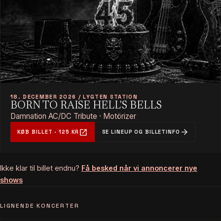
18. DECEMBER 2026 / LYGTEN STATION
BORN TO RAISE HELL'S BELLS
Damnation AC/DC Tribute · Motörizer
open_in_new
arrow_forward
KØB BILLET · 125 KR
SE LINEUP OG BILLETINFO
Ikke klar til billet endnu?
Få besked når vi annoncerer nye
shows
LIGNENDE KONCERTER