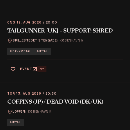
ONS 12. AUG 2026
/ 20:00
TAILGUNNER [UK] + SUPPORT: SHRED
location_on
SPILLESTEDET STENGADE
KØBENHAVN N
HEAVYMETAL
METAL
favorite
open_in_new
EVENT
NY
TOR 13. AUG 2026
/ 20:30
COFFINS (JP) / DEAD VOID (DK/UK)
location_on
LOPPEN
KØBENHAVN K
METAL