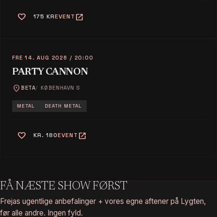
favorite
open_in_new
175 KR
EVENT
FRE 14. AUG 2026
/ 20:00
PARTY CANNON
location_on
BETA
KØBENHAVN S
METAL
DEATH METAL
favorite
open_in_new
KR. 180
EVENT
FÅ NÆSTE SHOW FØRST
Frejas ugentlige anbefalinger + vores egne aftener på Lygten,
før alle andre. Ingen fyld.