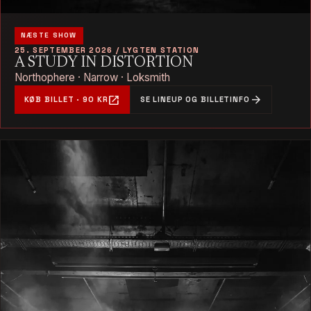
NÆSTE SHOW
25. SEPTEMBER 2026 / LYGTEN STATION
A STUDY IN DISTORTION
Northophere · Narrow · Loksmith
open_in_new
arrow_forward
KØB BILLET · 90 KR
SE LINEUP OG BILLETINFO