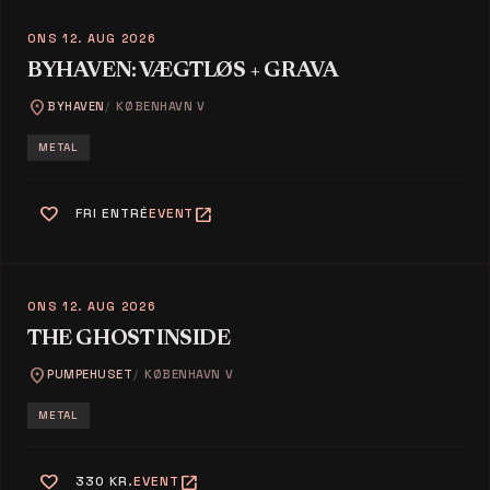
ONS 12. AUG 2026
BYHAVEN: VÆGTLØS + GRAVA
location_on
BYHAVEN
KØBENHAVN V
METAL
favorite
open_in_new
FRI ENTRÉ
EVENT
ONS 12. AUG 2026
THE GHOST INSIDE
location_on
PUMPEHUSET
KØBENHAVN V
METAL
favorite
open_in_new
330 KR.
EVENT