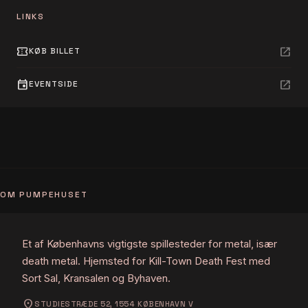
LINKS
confirmation_number
open_in_new
KØB BILLET
event
open_in_new
EVENTSIDE
OM PUMPEHUSET
Et af Københavns vigtigste spillesteder for metal, især
death metal. Hjemsted for Kill-Town Death Fest med
Sort Sal, Kransalen og Byhaven.
location_on
STUDIESTRÆDE 52, 1554 KØBENHAVN V