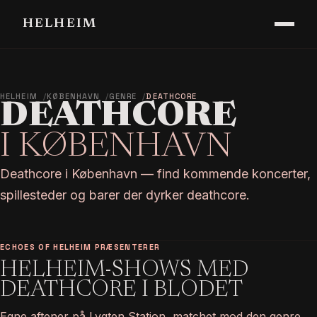
HELHEIM
HELHEIM
KØBENHAVN
GENRE
DEATHCORE
DEATHCORE
I KØBENHAVN
Deathcore i København — find kommende koncerter,
spillesteder og barer der dyrker deathcore.
ECHOES OF HELHEIM PRÆSENTERER
HELHEIM-SHOWS MED
DEATHCORE I BLODET
Egne aftener på Lygten Station, matchet mod den genre