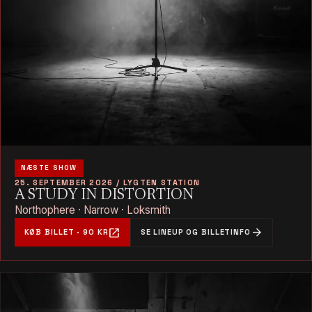
NÆSTE SHOW
25. SEPTEMBER 2026 / LYGTEN STATION
A STUDY IN DISTORTION
Northophere · Narrow · Loksmith
open_in_new
arrow_forward
KØB BILLET · 90 KR
SE LINEUP OG BILLETINFO