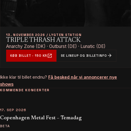
13. NOVEMBER 2026 / LYGTEN STATION
TRIPLE THRASH ATTACK
Anarchy Zone (DK) · Outburst (DE) · Lunatic (DE)
open_in_new
arrow_forward
KØB BILLET · 150 KR
SE LINEUP OG BILLETINFO
Ikke klar til billet endnu?
Få besked når vi annoncerer nye
shows
KOMMENDE KONCERTER
17. SEP 2026
Copenhagen Metal Fest – Temadag
BETA