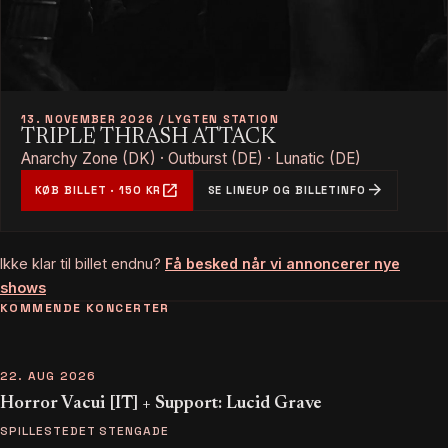
13. NOVEMBER 2026 / LYGTEN STATION
TRIPLE THRASH ATTACK
Anarchy Zone (DK) · Outburst (DE) · Lunatic (DE)
open_in_new
arrow_forward
KØB BILLET · 150 KR
SE LINEUP OG BILLETINFO
Ikke klar til billet endnu?
Få besked når vi annoncerer nye
shows
KOMMENDE KONCERTER
22. AUG 2026
Horror Vacui [IT] + Support: Lucid Grave
SPILLESTEDET STENGADE