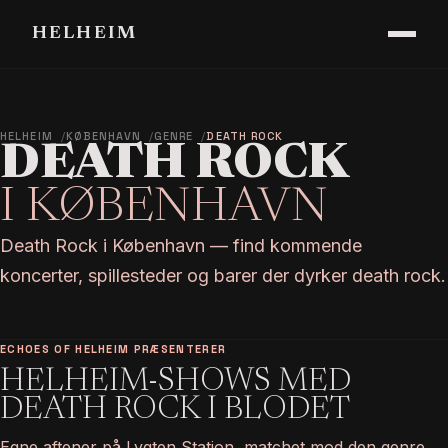
HELHEIM
HELHEIM
KØBENHAVN
GENRE
DEATH ROCK
DEATH ROCK
I KØBENHAVN
Death Rock i København — find kommende
koncerter, spillesteder og barer der dyrker death rock.
ECHOES OF HELHEIM PRÆSENTERER
HELHEIM-SHOWS MED
DEATH ROCK I BLODET
Egne aftener på Lygten Station, matchet mod den genre