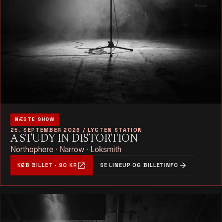
NÆSTE SHOW
25. SEPTEMBER 2026 / LYGTEN STATION
A STUDY IN DISTORTION
Northophere · Narrow · Loksmith
open_in_new
arrow_forward
KØB BILLET · 90 KR
SE LINEUP OG BILLETINFO