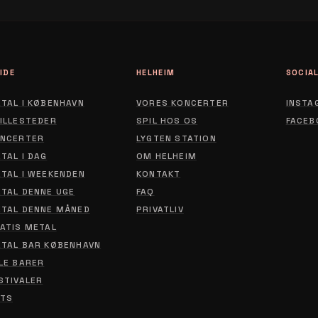
IDE
HELHEIM
SOCIA
TAL I KØBENHAVN
VORES KONCERTER
INSTA
ILLESTEDER
SPIL HOS OS
FACEB
NCERTER
LYGTEN STATION
ABOUT
TAL I DAG
OM HELHEIM
CONTACT
TAL I WEEKENDEN
KONTAKT
TAL DENNE UGE
FAQ
PRIVACY POLICY
TAL DENNE MÅNED
PRIVATLIV
ATIS METAL
TAL BAR KØBENHAVN
LE BARER
STIVALER
TS