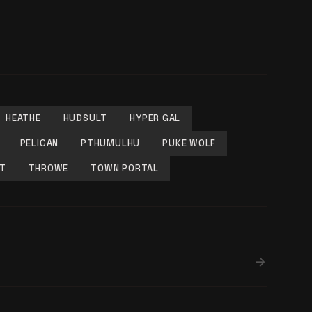
HEATHE
HUDSULT
HYPER GAL
PELICAN
PTHUMULHU
PUKE WOLF
T
THROWE
TOWN PORTAL
arrow_forward