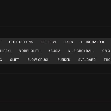
T
CULT OF LUNA
ELLEREVE
EYES
FERAL NATURE
HIRAKI
MORPHOLITH
NAUSIA
NILS GRÖNDAHL
OMO
NG
SLIFT
SLOW CRUSH
SUNKEN
SVALBARD
THO