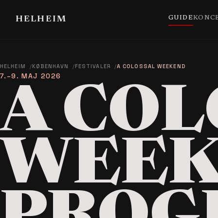
GUIDE
KONC
HELHEIM
HELHEIM
KØBENHAVN
FESTIVALER
A COLOSSAL WEEKEND
7.–9. MAJ 2026
A COL
WEEK