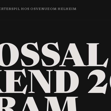
ERTER
SPIL HOS OS
VENUE
OM HELHEIM
OSSAL
END 2