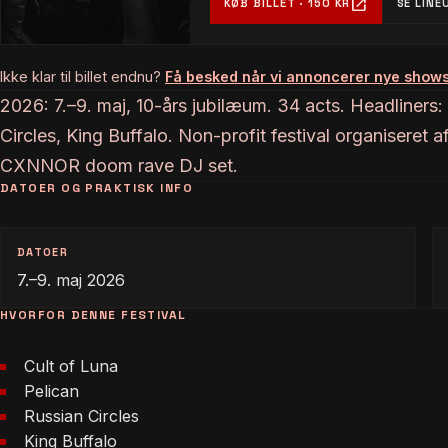
open_in_new
KØB BILLET · 150 KR
SE LINE
Ikke klar til billet endnu?
Få besked når vi annoncerer nye show
2026: 7.–9. maj, 10-års jubilæum. 34 acts. Headliners:
Circles, King Buffalo. Non-profit festival organiseret
CXNNOR doom rave DJ set.
DATOER OG PRAKTISK INFO
DATOER
7.–9. maj 2026
HVORFOR DENNE FESTIVAL
Cult of Luna
Pelican
Russian Circles
King Buffalo