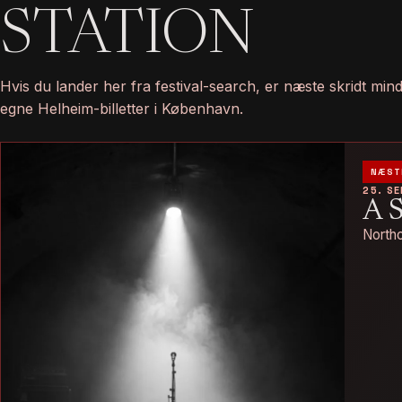
STATION
Hvis du lander her fra festival-search, er næste skridt mi
egne Helheim-billetter i København.
NÆST
25. S
A 
Northo