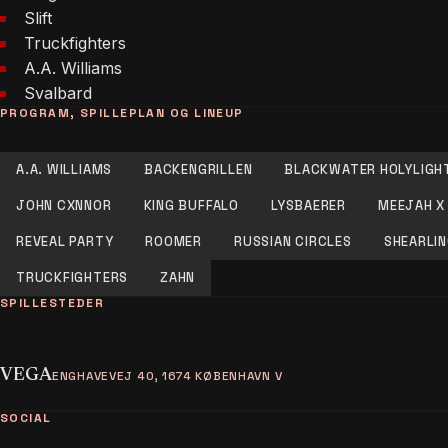
Slift
Truckfighters
A.A. Williams
Svalbard
PROGRAM, SPILLEPLAN OG LINEUP
A.A. WILLIAMS
BACKENGRILLEN
BLACKWATER HOLYLIGH
JOHN CXNNOR
KING BUFFALO
LYSBAERER
MEEJAH X 
REVEAL PARTY
ROOMER
RUSSIAN CIRCLES
SHEARLI
TRUCKFIGHTERS
ZAHN
SPILLESTEDER
VEGA
ENGHAVEVEJ 40, 1674 KØBENHAVN V
SOCIAL