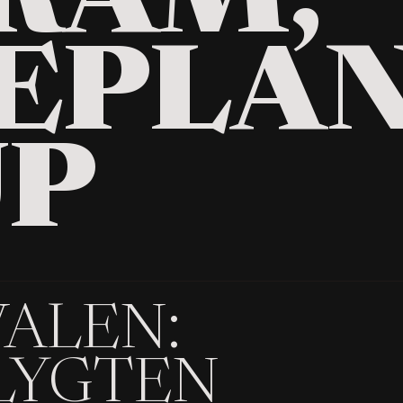
RAM,
EPLAN
UP
VALEN:
LYGTEN