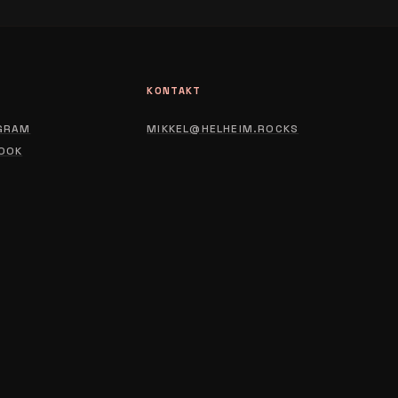
L
KONTAKT
GRAM
MIKKEL@HELHEIM.ROCKS
OOK