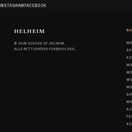
INSTAGRAM
FACEBOOK
GU
HELHEIM
ME
© 2026 ECHOES OF HELHEIM.
ALLE RETTIGHEDER FORBEHOLDES.
SP
KO
ME
ME
ME
ME
GR
ME
AL
FE
AC