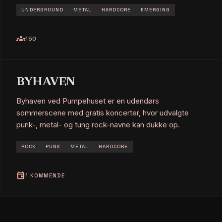
UNDERGROUND
METAL
HARDCORE
EMERGING
groups
150
BYHAVEN
Byhaven ved Pumpehuset er en udendørs
sommerscene med gratis koncerter, hvor udvalgte
punk-, metal- og tung rock-navne kan dukke op.
ROCK
PUNK
METAL
HARDCORE
event
1 KOMMENDE