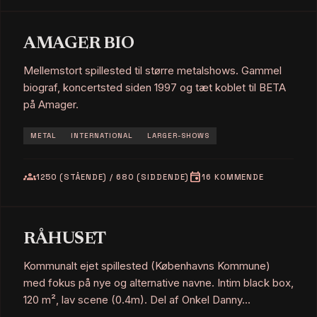
AMAGER BIO
Mellemstort spillested til større metalshows. Gammel
biograf, koncertsted siden 1997 og tæt koblet til BETA
på Amager.
METAL
INTERNATIONAL
LARGER-SHOWS
groups
event
1250 (STÅENDE) / 680 (SIDDENDE)
16 KOMMENDE
RÅHUSET
Kommunalt ejet spillested (Københavns Kommune)
med fokus på nye og alternative navne. Intim black box,
120 m², lav scene (0.4m). Del af Onkel Danny...