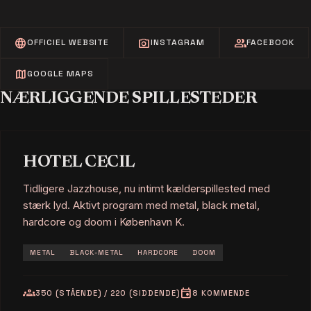
language
photo_camera
group
OFFICIEL WEBSITE
INSTAGRAM
FACEBOOK
map
GOOGLE MAPS
NÆRLIGGENDE SPILLESTEDER
HOTEL CECIL
Tidligere Jazzhouse, nu intimt kælderspillested med
stærk lyd. Aktivt program med metal, black metal,
hardcore og doom i København K.
METAL
BLACK-METAL
HARDCORE
DOOM
groups
event
350 (STÅENDE) / 220 (SIDDENDE)
8 KOMMENDE