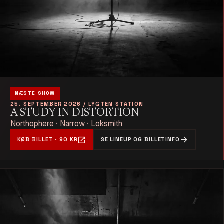
NÆSTE SHOW
25. SEPTEMBER 2026 / LYGTEN STATION
A STUDY IN DISTORTION
Northophere · Narrow · Loksmith
open_in_new
arrow_forward
KØB BILLET · 90 KR
SE LINEUP OG BILLETINFO