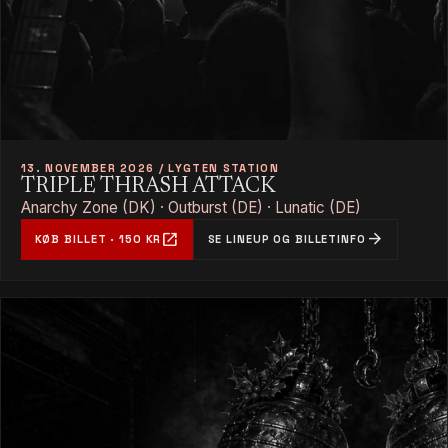
13. NOVEMBER 2026 / LYGTEN STATION
TRIPLE THRASH ATTACK
Anarchy Zone (DK) · Outburst (DE) · Lunatic (DE)
open_in_new
arrow_forward
KØB BILLET · 150 KR
SE LINEUP OG BILLETINFO