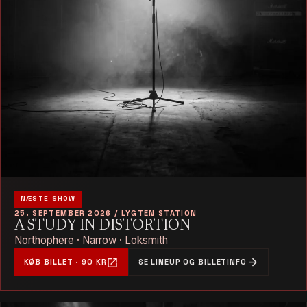
NÆSTE SHOW
25. SEPTEMBER 2026 / LYGTEN STATION
A STUDY IN DISTORTION
Northophere · Narrow · Loksmith
open_in_new
arrow_forward
KØB BILLET · 90 KR
SE LINEUP OG BILLETINFO