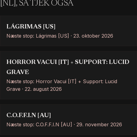
[NL], SÅ TJEK OGSÅ
LÁGRIMAS [US]
Næste stop: Lágrimas [US] · 23. oktober 2026
HORROR VACUI [IT] + SUPPORT: LUCID
GRAVE
Næste stop: Horror Vacui [IT] + Support: Lucid
Grave · 22. august 2026
C.O.F.F.I.N [AU]
Næste stop: C.O.F.F.I.N [AU] · 29. november 2026