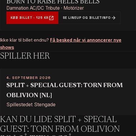
BORN TO RAISE HELL'S BELLS
Damnation AC/DC Tribute · Motörizer
open_in_new
arrow_forward
KØB BILLET · 125 KR
SE LINEUP OG BILLETINFO
Ikke klar til billet endnu?
Få besked når vi annoncerer nye
shows
SPILLER HER
4. SEPTEMBER 2026
SPLIT + SPECIAL GUEST: TORN FROM
OBLIVION [NL]
Spillestedet Stengade
KAN DU LIDE SPLIT + SPECIAL
GUEST: TORN FROM OBLIVION