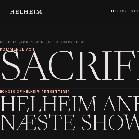
GUIDE
KONC
HELHEIM
HELHEIM
KØBENHAVN
ACTS
SACRIFICIAL
KOMMENDE ACT
SACRIF
ECHOES OF HELHEIM PRÆSENTERER
HELHEIM AN
NÆSTE SHO