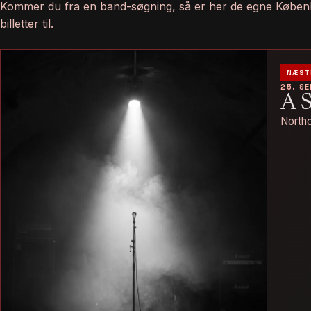
Kommer du fra en band-søgning, så er her de egne Køben
billetter til.
NÆST
25. S
A 
Northo