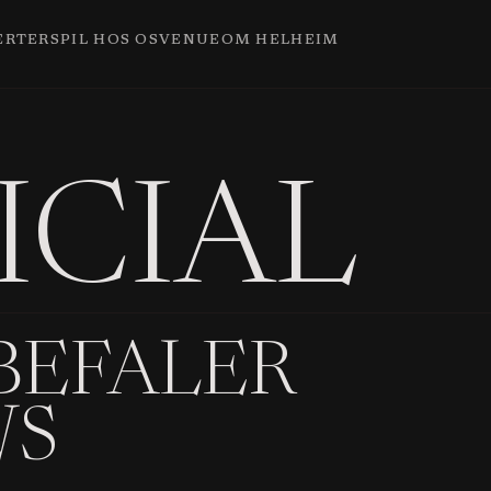
ERTER
SPIL HOS OS
VENUE
OM HELHEIM
ICIAL
BEFALER
WS