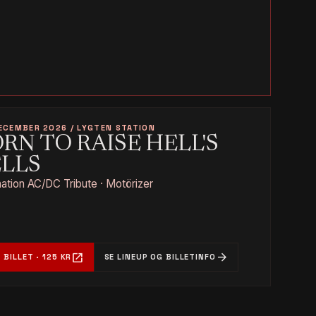
ECEMBER 2026 / LYGTEN STATION
RN TO RAISE HELL'S
ELLS
tion AC/DC Tribute · Motörizer
open_in_new
arrow_forward
 BILLET · 125 KR
SE LINEUP OG BILLETINFO