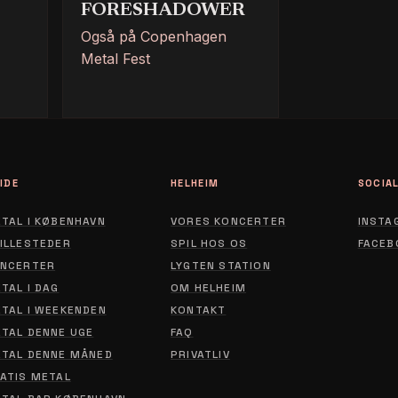
FORESHADOWER
Også på Copenhagen
Metal Fest
IDE
HELHEIM
SOCIA
TAL I KØBENHAVN
VORES KONCERTER
INSTA
ILLESTEDER
SPIL HOS OS
FACEB
NCERTER
LYGTEN STATION
ABOUT
TAL I DAG
OM HELHEIM
CONTACT
TAL I WEEKENDEN
KONTAKT
TAL DENNE UGE
FAQ
PRIVACY POLICY
TAL DENNE MÅNED
PRIVATLIV
ATIS METAL