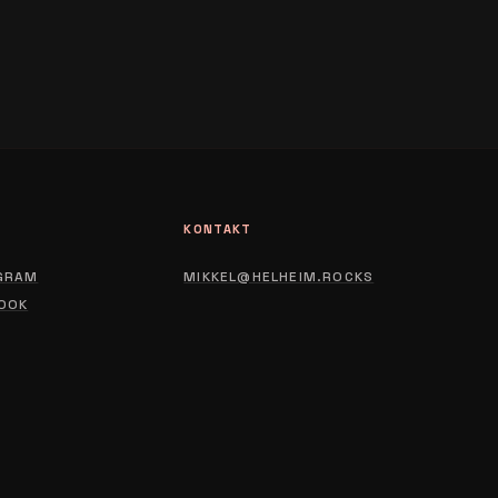
L
KONTAKT
GRAM
MIKKEL@HELHEIM.ROCKS
OOK