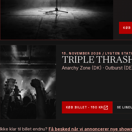
KØB 
13. NOVEMBER 2026 / LYGTEN STAT
TRIPLE THRAS
Anarchy Zone (DK) · Outburst (DE)
open_in_new
KØB BILLET · 150 KR
SE LINE
Ikke klar til billet endnu?
Få besked når vi annoncerer nye show