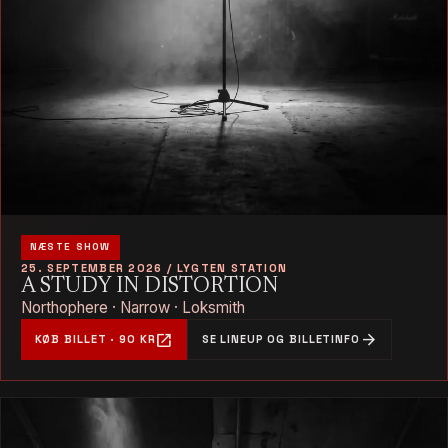
NÆSTE SHOW
25. SEPTEMBER 2026 / LYGTEN STATION
A STUDY IN DISTORTION
Northophere · Narrow · Loksmith
open_in_new
arrow_forward
KØB BILLET · 90 KR
SE LINEUP OG BILLETINFO