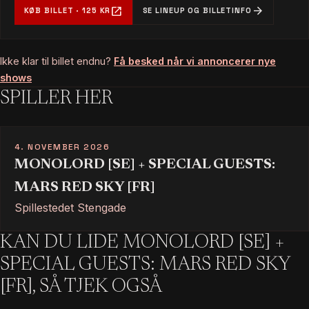
open_in_new
arrow_forward
KØB BILLET · 125 KR
SE LINEUP OG BILLETINFO
Ikke klar til billet endnu?
Få besked når vi annoncerer nye
shows
SPILLER HER
4. NOVEMBER 2026
MONOLORD [SE] + SPECIAL GUESTS:
MARS RED SKY [FR]
Spillestedet Stengade
KAN DU LIDE MONOLORD [SE] +
SPECIAL GUESTS: MARS RED SKY
[FR], SÅ TJEK OGSÅ