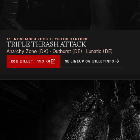
13. NOVEMBER 2026 / LYGTEN STATION
TRIPLE THRASH ATTACK
Anarchy Zone (DK) · Outburst (DE) · Lunatic (DE)
open_in_new
arrow_forward
KØB BILLET · 150 KR
SE LINEUP OG BILLETINFO