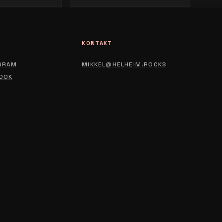
L
KONTAKT
GRAM
MIKKEL@HELHEIM.ROCKS
OOK