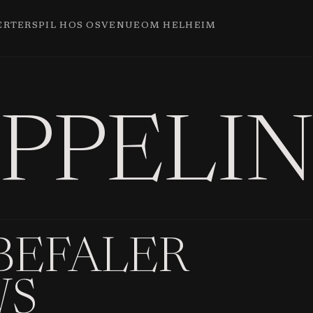
ERTER
SPIL HOS OS
VENUE
OM HELHEIM
PPELIN
BEFALER
WS