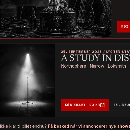
KØB 
25. SEPTEMBER 2026 / LYGTEN STA
A STUDY IN DI
Northophere · Narrow · Loksmith
open_in_new
KØB BILLET · 90 KR
SE LINEU
Ikke klar til billet endnu?
Få besked når vi annoncerer nye show