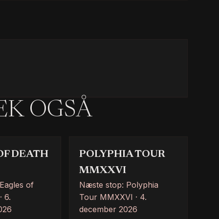
JEK OGSÅ
OF DEATH
POLYPHIA TOUR
MMXXVI
Eagles of
Næste stop: Polyphia
 6.
Tour MMXXVI · 4.
026
december 2026