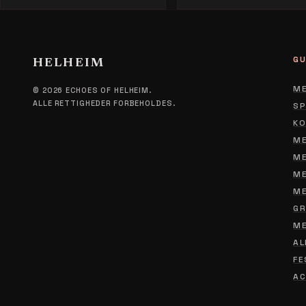
GU
HELHEIM
ME
© 2026 ECHOES OF HELHEIM.
ALLE RETTIGHEDER FORBEHOLDES.
SP
KO
ME
ME
ME
ME
GR
ME
AL
FE
AC