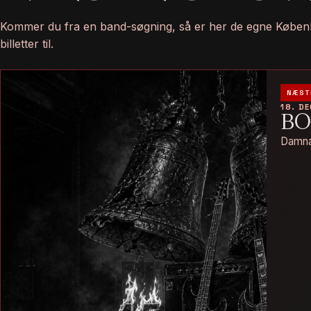
Kommer du fra en band-søgning, så er her de egne Køben
billetter til.
NÆST
18. D
BO
Damna