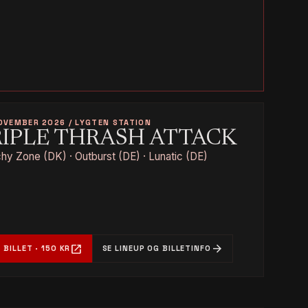
OVEMBER 2026 / LYGTEN STATION
RIPLE THRASH ATTACK
hy Zone (DK) · Outburst (DE) · Lunatic (DE)
open_in_new
arrow_forward
 BILLET · 150 KR
SE LINEUP OG BILLETINFO