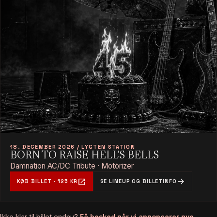
18. DECEMBER 2026 / LYGTEN STATION
BORN TO RAISE HELL'S BELLS
Damnation AC/DC Tribute · Motörizer
open_in_new
arrow_forward
KØB BILLET · 125 KR
SE LINEUP OG BILLETINFO
Ikke klar til billet endnu?
Få besked når vi annoncerer nye