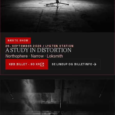
NÆSTE SHOW
25. SEPTEMBER 2026 / LYGTEN STATION
A STUDY IN DISTORTION
Northophere · Narrow · Loksmith
open_in_new
arrow_forward
KØB BILLET · 90 KR
SE LINEUP OG BILLETINFO