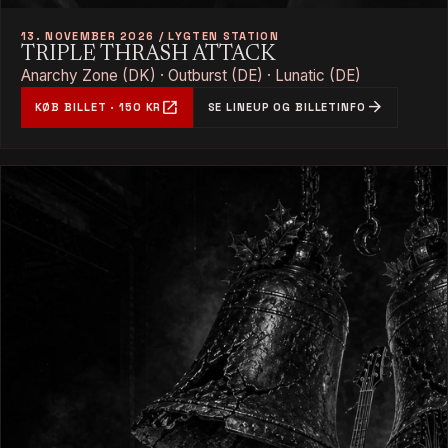
13. NOVEMBER 2026 / LYGTEN STATION
TRIPLE THRASH ATTACK
Anarchy Zone (DK) · Outburst (DE) · Lunatic (DE)
open_in_new
arrow_forward
KØB BILLET · 150 KR
SE LINEUP OG BILLETINFO