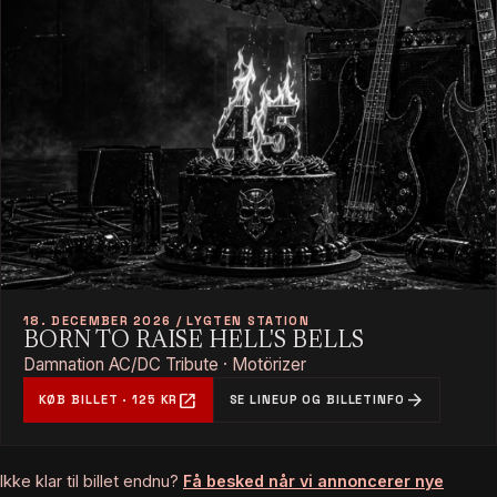
18. DECEMBER 2026 / LYGTEN STATION
BORN TO RAISE HELL'S BELLS
Damnation AC/DC Tribute · Motörizer
open_in_new
arrow_forward
KØB BILLET · 125 KR
SE LINEUP OG BILLETINFO
Ikke klar til billet endnu?
Få besked når vi annoncerer nye