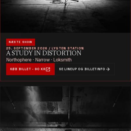
NÆSTE SHOW
25. SEPTEMBER 2026 / LYGTEN STATION
A STUDY IN DISTORTION
Northophere · Narrow · Loksmith
open_in_new
arrow_forward
KØB BILLET · 90 KR
SE LINEUP OG BILLETINFO