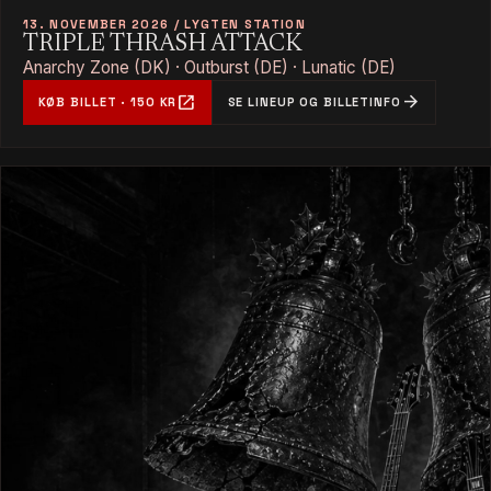
13. NOVEMBER 2026 / LYGTEN STATION
TRIPLE THRASH ATTACK
Anarchy Zone (DK) · Outburst (DE) · Lunatic (DE)
open_in_new
arrow_forward
KØB BILLET · 150 KR
SE LINEUP OG BILLETINFO