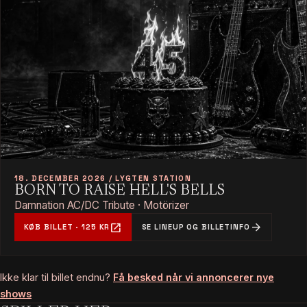
18. DECEMBER 2026 / LYGTEN STATION
BORN TO RAISE HELL'S BELLS
Damnation AC/DC Tribute · Motörizer
open_in_new
arrow_forward
KØB BILLET · 125 KR
SE LINEUP OG BILLETINFO
Ikke klar til billet endnu?
Få besked når vi annoncerer nye
shows