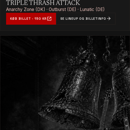
TRIPLE THRASH ATTACK
Anarchy Zone (DK) · Outburst (DE) · Lunatic (DE)
open_in_new
arrow_forward
KØB BILLET · 150 KR
SE LINEUP OG BILLETINFO