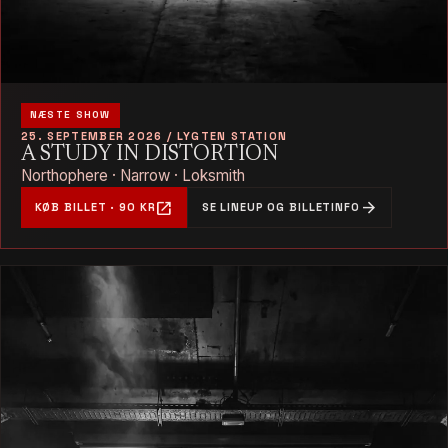
NÆSTE SHOW
25. SEPTEMBER 2026 / LYGTEN STATION
A STUDY IN DISTORTION
Northophere · Narrow · Loksmith
open_in_new
arrow_forward
KØB BILLET · 90 KR
SE LINEUP OG BILLETINFO