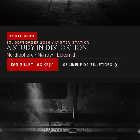
NÆSTE SHOW
25. SEPTEMBER 2026 / LYGTEN STATION
A STUDY IN DISTORTION
Northophere · Narrow · Loksmith
open_in_new
arrow_forward
KØB BILLET · 90 KR
SE LINEUP OG BILLETINFO