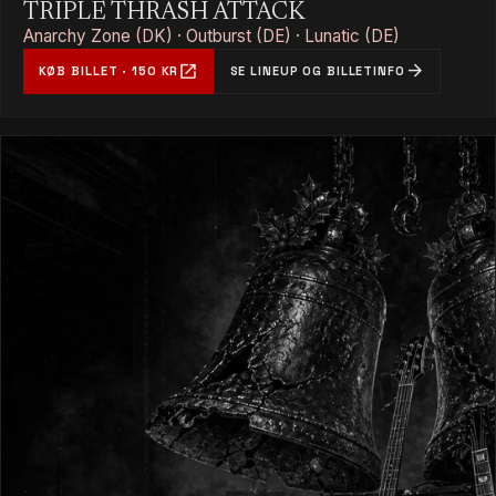
TRIPLE THRASH ATTACK
Anarchy Zone (DK) · Outburst (DE) · Lunatic (DE)
open_in_new
arrow_forward
KØB BILLET · 150 KR
SE LINEUP OG BILLETINFO