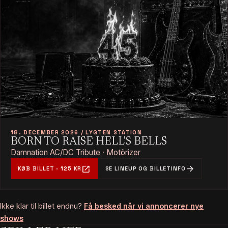
18. DECEMBER 2026 / LYGTEN STATION
BORN TO RAISE HELL'S BELLS
Damnation AC/DC Tribute · Motörizer
open_in_new
arrow_forward
KØB BILLET · 125 KR
SE LINEUP OG BILLETINFO
Ikke klar til billet endnu?
Få besked når vi annoncerer nye
shows