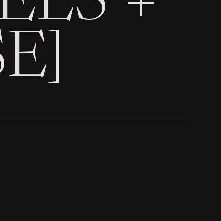
ELS +
E]