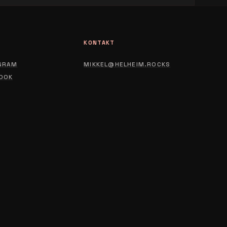
L
KONTAKT
GRAM
MIKKEL@HELHEIM.ROCKS
OOK