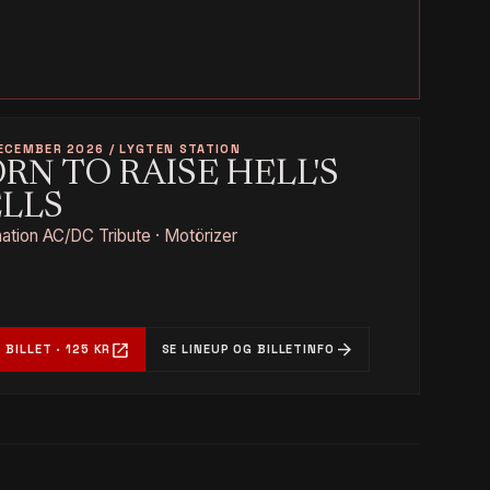
ECEMBER 2026 / LYGTEN STATION
RN TO RAISE HELL'S
ELLS
tion AC/DC Tribute · Motörizer
open_in_new
arrow_forward
 BILLET · 125 KR
SE LINEUP OG BILLETINFO