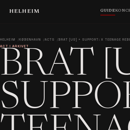
GUIDE
KONC
HELHEIM
HELHEIM
KØBENHAVN
ACTS
BRAT [US] + SUPPORT: X TEENAGE REB
ACT I ARKIVET
BRAT [U
SUPPOR