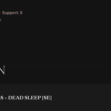
 Support: X
.
N
S + DEAD SLEEP [SE]