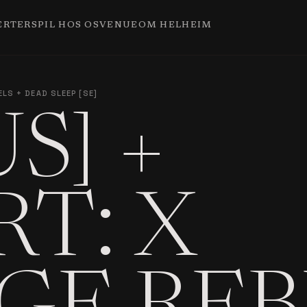
ERTER
SPIL HOS OS
VENUE
OM HELHEIM
ELS + DEAD SLEEP [SE]
S] +
T: X