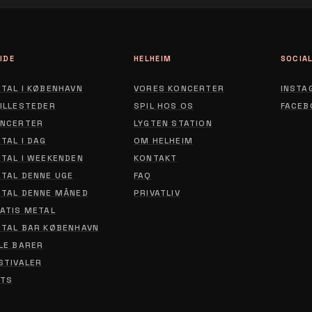
IDE
HELHEIM
SOCIA
TAL I KØBENHAVN
VORES KONCERTER
INSTA
ILLESTEDER
SPIL HOS OS
FACEB
NCERTER
LYGTEN STATION
ABOUT
TAL I DAG
OM HELHEIM
CONTACT
TAL I WEEKENDEN
KONTAKT
TAL DENNE UGE
FAQ
PRIVACY POLICY
TAL DENNE MÅNED
PRIVATLIV
ATIS METAL
TAL BAR KØBENHAVN
LE BARER
STIVALER
TS