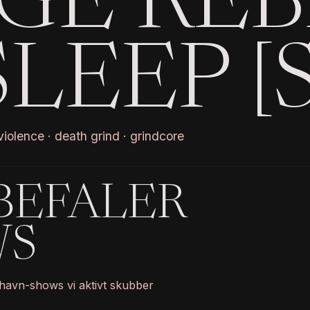
GE REB
LEEP [S
iolence · death grind · grindcore
BEFALER
WS
havn-shows vi aktivt skubber