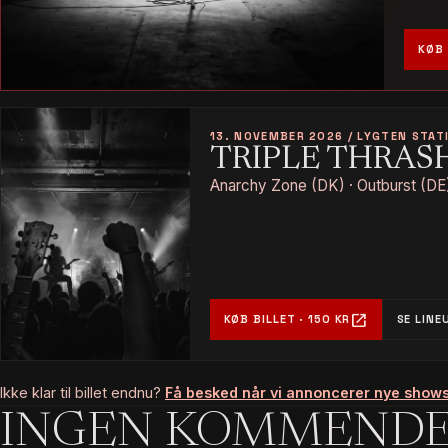
KØB 
13. NOVEMBER 2026 / LYGTEN STAT
TRIPLE THRAS
Anarchy Zone (DK) · Outburst (DE)
open_in_new
KØB BILLET · 150 KR
SE LINE
Ikke klar til billet endnu?
Få besked når vi annoncerer nye show
INGEN KOMMENDE 