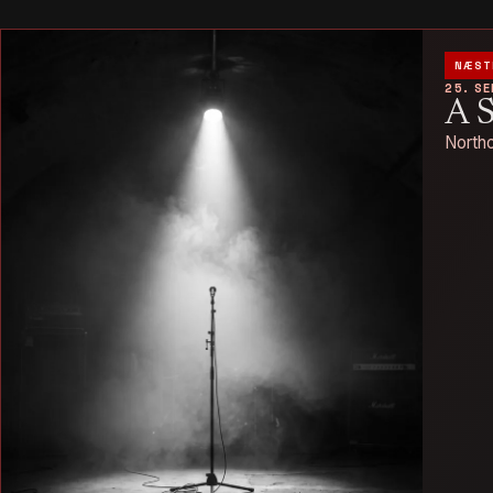
NÆST
25. S
A 
Northo