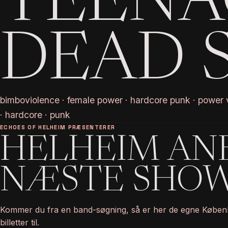
TEENA
DEAD S
bimboviolence · female power · hardcore punk · power v
· hardcore · punk
ECHOES OF HELHEIM PRÆSENTERER
HELHEIM AN
NÆSTE SHO
Kommer du fra en band-søgning, så er her de egne Køben
billetter til.