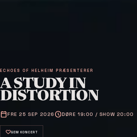
ECHOES OF HELHEIM PRÆSENTERER
A STUDY IN
DISTORTION
calendar_today
schedule
FRE 25 SEP 2026
DØRE 19:00 / SHOW 20:00
favorite
GEM KONCERT