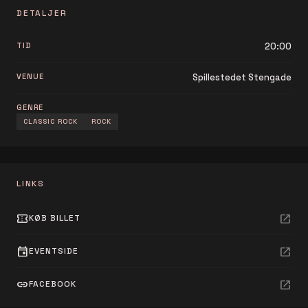
DETALJER
TID
20:00
VENUE
Spillestedet Stengade
GENRE
CLASSIC ROCK
ROCK
LINKS
confirmation_number
open_in_new
KØB BILLET
event
open_in_new
EVENTSIDE
link
open_in_new
FACEBOOK