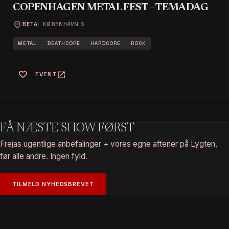
COPENHAGEN METAL FEST – TEMADAG
location_on
BETA
KØBENHAVN S
METAL
DEATHCORE
HARDCORE
ROCK
favorite
open_in_new
EVENT
FÅ NÆSTE SHOW FØRST
Frejas ugentlige anbefalinger + vores egne aftener på Lygten,
før alle andre. Ingen fyld.
TILMELD NYHEDSBREVET