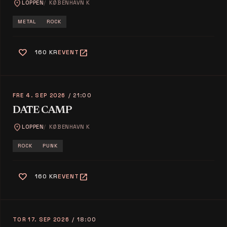
location_on
LOPPEN
KØBENHAVN K
METAL
ROCK
favorite
open_in_new
160 KR
EVENT
FRE 4. SEP 2026
/ 21:00
DATE CAMP
location_on
LOPPEN
KØBENHAVN K
ROCK
PUNK
favorite
open_in_new
160 KR
EVENT
TOR 17. SEP 2026
/ 18:00