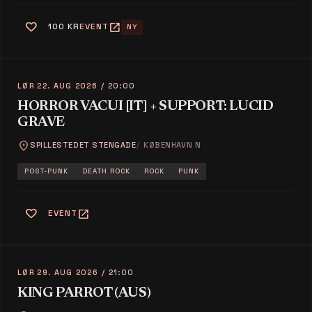
favorite
open_in_new
100 KR
EVENT
NY
LØR 22. AUG 2026
/ 20:00
HORROR VACUI [IT] + SUPPORT: LUCID
GRAVE
location_on
SPILLESTEDET STENGADE
KØBENHAVN N
POST-PUNK
DEATH ROCK
ROCK
PUNK
favorite
open_in_new
EVENT
LØR 29. AUG 2026
/ 21:00
KING PARROT (AUS)