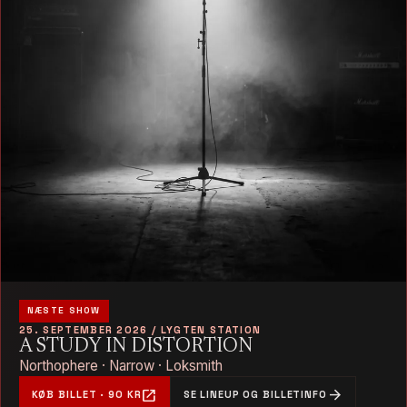
NÆSTE SHOW
25. SEPTEMBER 2026 / LYGTEN STATION
A STUDY IN DISTORTION
Northophere · Narrow · Loksmith
open_in_new
arrow_forward
KØB BILLET · 90 KR
SE LINEUP OG BILLETINFO