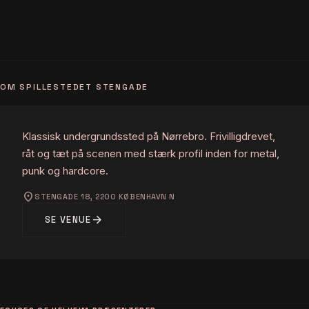
OM SPILLESTEDET STENGADE
Klassisk undergrundssted på Nørrebro. Frivilligdrevet,
råt og tæt på scenen med stærk profil inden for metal,
punk og hardcore.
location_on
STENGADE 18, 2200 KØBENHAVN N
arrow_forward
SE VENUE