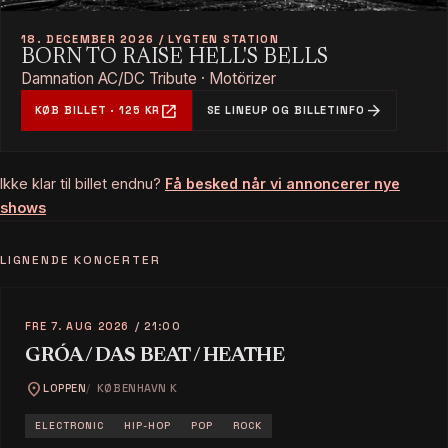
18. DECEMBER 2026 / LYGTEN STATION
BORN TO RAISE HELL'S BELLS
Damnation AC/DC Tribute · Motörizer
open_in_new
arrow_forward
KØB BILLET · 125 KR
SE LINEUP OG BILLETINFO
Ikke klar til billet endnu?
Få besked når vi annoncerer nye
shows
LIGNENDE KONCERTER
FRE 7. AUG 2026
/ 21:00
GRÓA / DAS BEAT / HEATHE
location_on
LOPPEN
KØBENHAVN K
ELECTRONIC
HIP-HOP
POP
ROCK