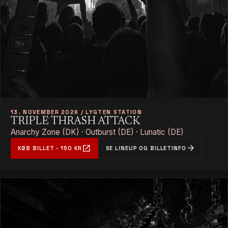
13. NOVEMBER 2026 / LYGTEN STATION
TRIPLE THRASH ATTACK
Anarchy Zone (DK) · Outburst (DE) · Lunatic (DE)
open_in_new
arrow_forward
KØB BILLET · 150 KR
SE LINEUP OG BILLETINFO