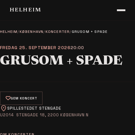
HELHEIM
HELHEIM
/
KØBENHAVN
/
KONCERTER
/
GRUSOM + SPADE
FREDAG 25. SEPTEMBER 2026
20:00
GRUSOM + SPADE
favorite
GEM KONCERT
location_on
SPILLESTEDET STENGADE
STENGADE 18, 2200 KØBENHAVN N
OM KONCERTEN