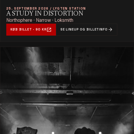
25. SEPTEMBER 2026 / LYGTEN STATION
A STUDY IN DISTORTION
Northophere · Narrow · Loksmith
open_in_new
arrow_forward
KØB BILLET · 90 KR
SE LINEUP OG BILLETINFO