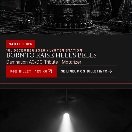
NÆSTE SHOW
18. DECEMBER 2026 / LYGTEN STATION
BORN TO RAISE HELL'S BELLS
Damnation AC/DC Tribute · Motörizer
open_in_new
arrow_forward
KØB BILLET · 125 KR
SE LINEUP OG BILLETINFO