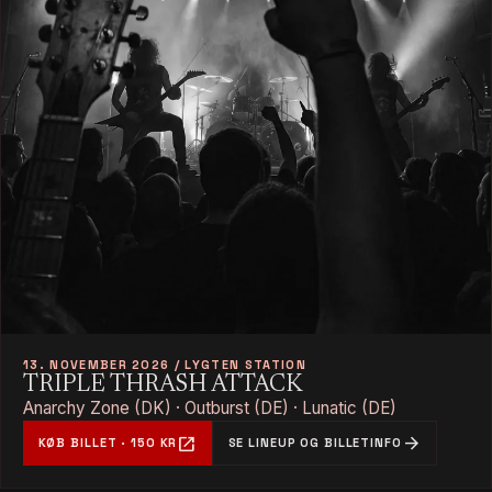
13. NOVEMBER 2026 / LYGTEN STATION
TRIPLE THRASH ATTACK
Anarchy Zone (DK) · Outburst (DE) · Lunatic (DE)
open_in_new
arrow_forward
KØB BILLET · 150 KR
SE LINEUP OG BILLETINFO