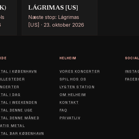
K)
LÁGRIMAS [US]
ls
Næste stop: Lágrimas
6
[US] · 23. oktober 2026
IDE
HELHEIM
SOCIA
TAL I KØBENHAVN
VORES KONCERTER
INSTA
ILLESTEDER
SPIL HOS OS
FACEB
NCERTER
LYGTEN STATION
ABOUT
TAL I DAG
OM HELHEIM
CONTACT
TAL I WEEKENDEN
KONTAKT
TAL DENNE UGE
FAQ
PRIVACY POLICY
TAL DENNE MÅNED
PRIVATLIV
ATIS METAL
TAL BAR KØBENHAVN