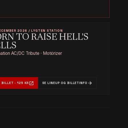
ECEMBER 2026 / LYGTEN STATION
RN TO RAISE HELL'S
ELLS
tion AC/DC Tribute · Motörizer
open_in_new
arrow_forward
 BILLET · 125 KR
SE LINEUP OG BILLETINFO