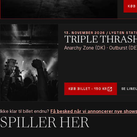
KØB 
13. NOVEMBER 2026 / LYGTEN STAT
TRIPLE THRAS
Anarchy Zone (DK) · Outburst (DE)
open_in_new
KØB BILLET · 150 KR
SE LINE
Ikke klar til billet endnu?
Få besked når vi annoncerer nye show
SPILLER HER