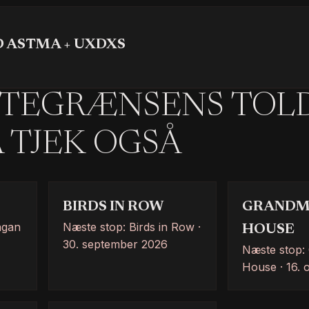
D ASTMA + UXDXS
TEGRÆNSENS TOLDE
Å TJEK OGSÅ
BIRDS IN ROW
GRANDM
agan
Næste stop: Birds in Row ·
HOUSE
30. september 2026
Næste stop:
House · 16. 