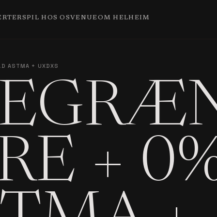
ERTER
SPIL HOS OS
VENUE
OM HELHEIM
AD ASTMA + UXDXS
EGRÆN
E + 0%