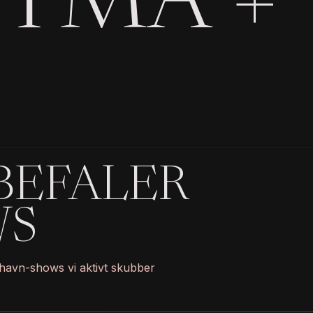
STMA +
BEFALER
WS
havn-shows vi aktivt skubber