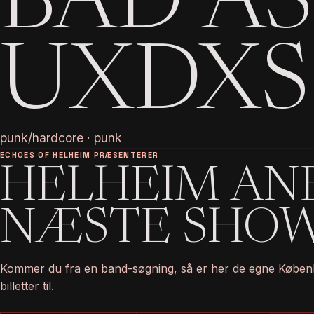
BAD A
UXDXS
punk/hardcore · punk
ECHOES OF HELHEIM PRÆSENTERER
HELHEIM AN
NÆSTE SHO
Kommer du fra en band-søgning, så er her de egne Køben
billetter til.