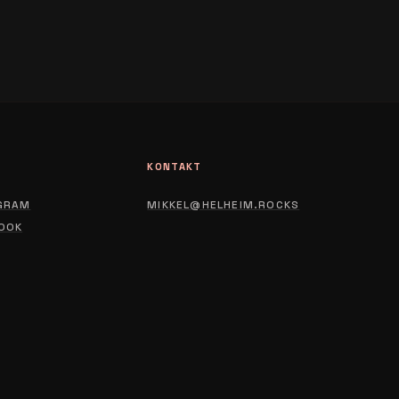
L
KONTAKT
GRAM
MIKKEL@HELHEIM.ROCKS
OOK