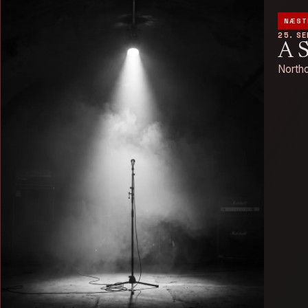
NÆST
25. S
A 
Northo