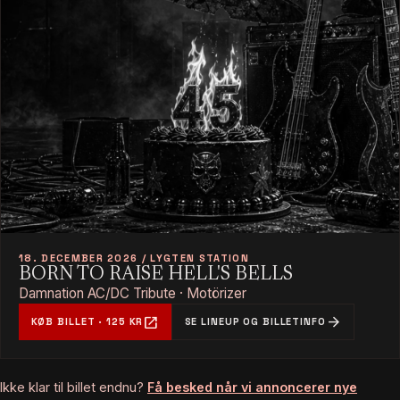
18. DECEMBER 2026 / LYGTEN STATION
BORN TO RAISE HELL'S BELLS
Damnation AC/DC Tribute · Motörizer
open_in_new
arrow_forward
KØB BILLET · 125 KR
SE LINEUP OG BILLETINFO
Ikke klar til billet endnu?
Få besked når vi annoncerer nye