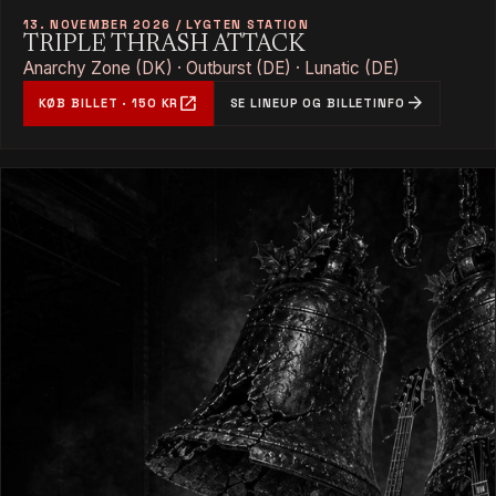
13. NOVEMBER 2026 / LYGTEN STATION
TRIPLE THRASH ATTACK
Anarchy Zone (DK) · Outburst (DE) · Lunatic (DE)
open_in_new
arrow_forward
KØB BILLET · 150 KR
SE LINEUP OG BILLETINFO