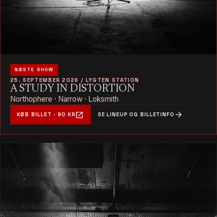
NÆSTE SHOW
25. SEPTEMBER 2026 / LYGTEN STATION
A STUDY IN DISTORTION
Northophere · Narrow · Loksmith
open_in_new
arrow_forward
KØB BILLET · 90 KR
SE LINEUP OG BILLETINFO