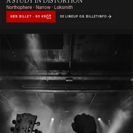
A STUDY IN DISTORTION
Northophere · Narrow · Loksmith
open_in_new
arrow_forward
KØB BILLET · 90 KR
SE LINEUP OG BILLETINFO