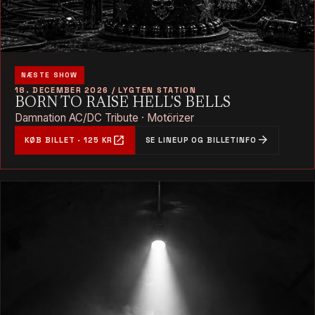
NÆSTE SHOW
18. DECEMBER 2026 / LYGTEN STATION
BORN TO RAISE HELL'S BELLS
Damnation AC/DC Tribute · Motörizer
open_in_new
arrow_forward
KØB BILLET · 125 KR
SE LINEUP OG BILLETINFO