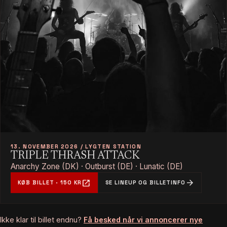
13. NOVEMBER 2026 / LYGTEN STATION
TRIPLE THRASH ATTACK
Anarchy Zone (DK) · Outburst (DE) · Lunatic (DE)
open_in_new
arrow_forward
KØB BILLET · 150 KR
SE LINEUP OG BILLETINFO
Ikke klar til billet endnu?
Få besked når vi annoncerer nye