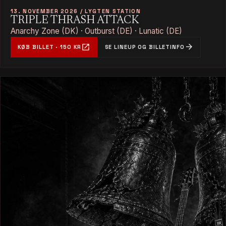
13. NOVEMBER 2026 / LYGTEN STATION
TRIPLE THRASH ATTACK
Anarchy Zone (DK) · Outburst (DE) · Lunatic (DE)
open_in_new
arrow_forward
KØB BILLET · 150 KR
SE LINEUP OG BILLETINFO