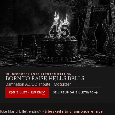
18. DECEMBER 2026 / LYGTEN STATION
BORN TO RAISE HELL'S BELLS
Damnation AC/DC Tribute · Motörizer
open_in_new
arrow_forward
KØB BILLET · 125 KR
SE LINEUP OG BILLETINFO
Ikke klar til billet endnu?
Få besked når vi annoncerer nye