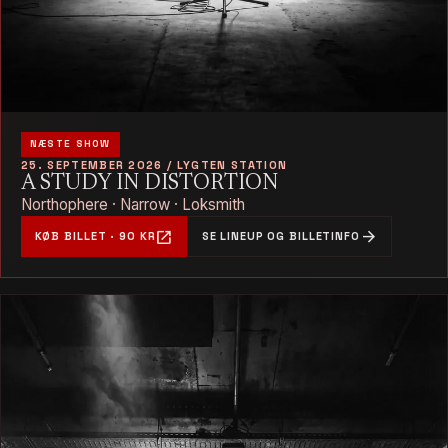
NÆSTE SHOW
25. SEPTEMBER 2026 / LYGTEN STATION
A STUDY IN DISTORTION
Northophere · Narrow · Loksmith
open_in_new
arrow_forward
KØB BILLET · 90 KR
SE LINEUP OG BILLETINFO